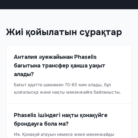
Жиі қойылатын сұрақтар
Анталия әуежайынан Phaselis
бағытына трансфер қанша уақыт
алады?
Бағыт әдетте шамамен 70-85 мин алады, бұл
қозғалысқа және нақты мекенжайға байланысты.
Phaselis ішіндегі нақты қонақүйге
брондауға бола ма?
Иә. Қонақүй атауын немесе жеке мекенжайды