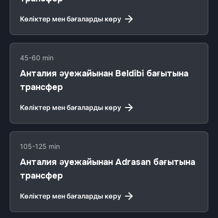
Көліктер мен бағаларды көру
45-60 min
Анталия әуежайынан Beldibi бағытына
трансфер
Көліктер мен бағаларды көру
105-125 min
Анталия әуежайынан Adrasan бағытына
трансфер
Көліктер мен бағаларды көру