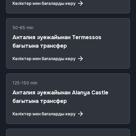
Көліктер мен бағаларды көру
50-65 min
Анталия әуежайынан Termessos
бағытына трансфер
Көліктер мен бағаларды көру
125-150 min
Анталия әуежайынан Alanya Castle
бағытына трансфер
Көліктер мен бағаларды көру