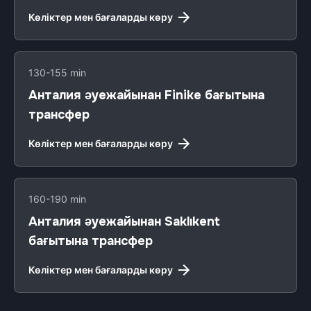
Көліктер мен бағаларды көру
130-155 min
Анталия әуежайынан Finike бағытына
трансфер
Көліктер мен бағаларды көру
160-190 min
Анталия әуежайынан Saklıkent
бағытына трансфер
Көліктер мен бағаларды көру