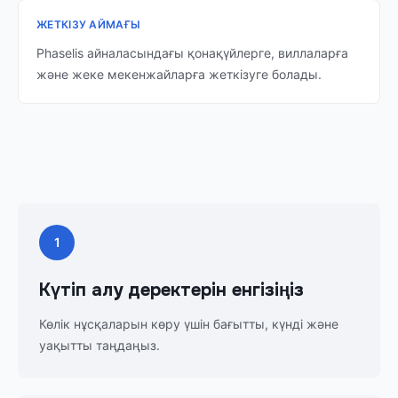
ЖЕТКІЗУ АЙМАҒЫ
Phaselis айналасындағы қонақүйлерге, виллаларға
және жеке мекенжайларға жеткізуге болады.
1
Күтіп алу деректерін енгізіңіз
Көлік нұсқаларын көру үшін бағытты, күнді және
уақытты таңдаңыз.