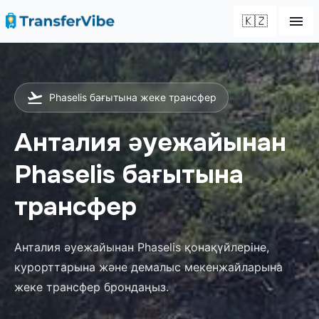
🇰🇿
Phaselis бағытына жеке трансфер
Анталия әуежайынан
Phaselis бағытына
трансфер
Анталия әуежайынан Phaselis қонақүйлеріне,
курорттарына және демалыс мекенжайларына
жеке трансфер брондаңыз.