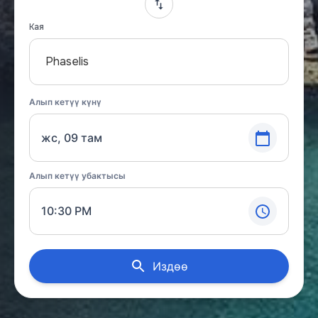
Кая
Phaselis
Алып кетүү күнү
жс, 09 там
Алып кетүү убактысы
10:30 PM
Издөө