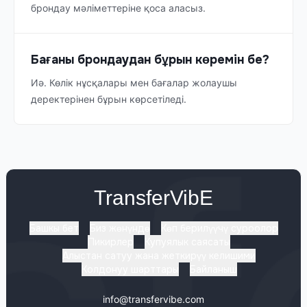
брондау мәліметтеріне қоса аласыз.
Бағаны брондаудан бұрын көремін бе?
Иә. Көлік нұсқалары мен бағалар жолаушы
деректерінен бұрын көрсетіледі.
TransferVibE
Башкы бет
Биз жөнүндө
Көп берилүүчү суроолор
Пикирлер
Купуялык саясаты
Алыстан сатуу жана жеткирүү келишими
Колдонуу шарттары
Байланыш
info@transfervibe.com