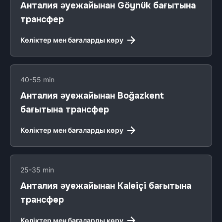
Анталия әуежайынан Göynük бағытына
трансфер
Көліктер мен бағаларды көру
40-55 min
Анталия әуежайынан Boğazkent
бағытына трансфер
Көліктер мен бағаларды көру
25-35 min
Анталия әуежайынан Kaleiçi бағытына
трансфер
Көліктер мен бағаларды көру