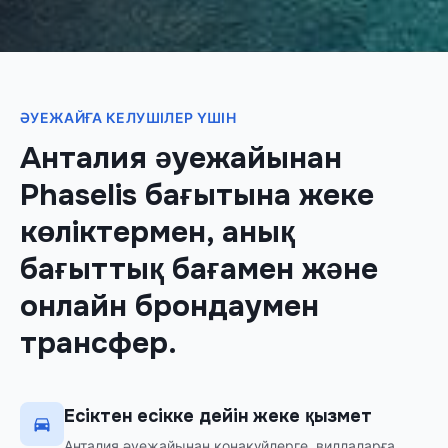
ӘУЕЖАЙҒА КЕЛУШІЛЕР ҮШІН
Анталия әуежайынан
Phaselis бағытына жеке
көліктермен, анық
бағыттық бағамен және
онлайн брондаумен
трансфер.
Есіктен есікке дейін жеке қызмет
Анталия әуежайынан қонақүйлерге, виллаларға