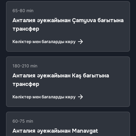
65-80 min
Анталия әуежайынан Çamyuva бағытына
трансфер
Көліктер мен бағаларды көру
180-210 min
Анталия әуежайынан Kaş бағытына
трансфер
Көліктер мен бағаларды көру
60-75 min
Анталия әуежайынан Manavgat