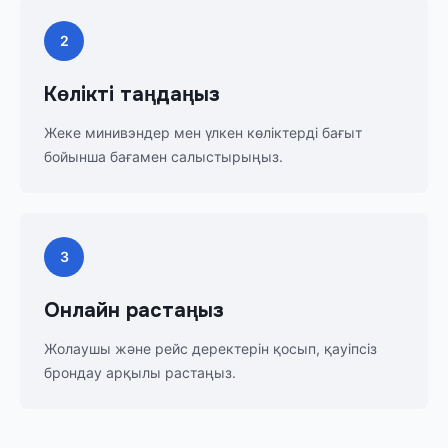
2
Көлікті таңдаңыз
Жеке минивэндер мен үлкен көліктерді бағыт
бойынша бағамен салыстырыңыз.
3
Онлайн растаңыз
Жолаушы және рейс деректерін қосып, қауіпсіз
брондау арқылы растаңыз.