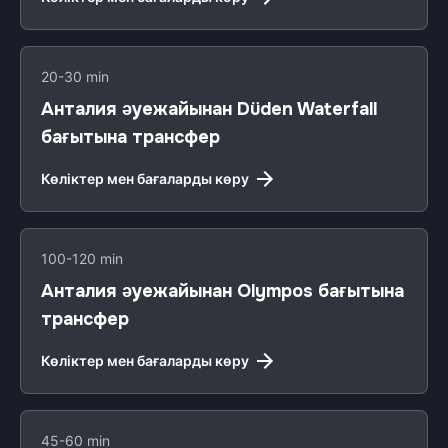
20-30 min
Анталия әуежайынан Düden Waterfall
бағытына трансфер
Көліктер мен бағаларды көру
100-120 min
Анталия әуежайынан Olympos бағытына
трансфер
Көліктер мен бағаларды көру
45-60 min