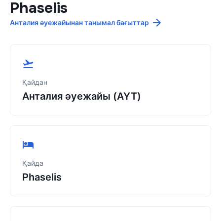
Phaselis
Анталия әуежайынан танымал бағыттар
Қайдан
Анталия әуежайы (AYT)
Қайда
Phaselis