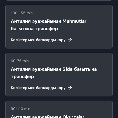
130-155 min
Анталия әуежайынан Mahmutlar
бағытына трансфер
Көліктер мен бағаларды көру
60-75 min
Анталия әуежайынан Side бағытына
трансфер
Көліктер мен бағаларды көру
90-110 min
Анталия әуежайынан Okurcalar