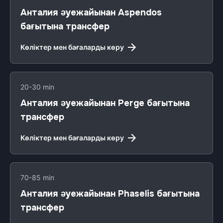
Анталия әуежайынан Aspendos
бағытына трансфер
Көліктер мен бағаларды көру
20-30 min
Анталия әуежайынан Perge бағытына
трансфер
Көліктер мен бағаларды көру
70-85 min
Анталия әуежайынан Phaselis бағытына
трансфер