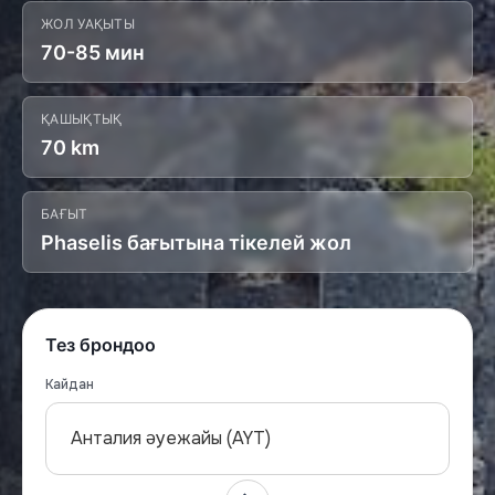
ЖОЛ УАҚЫТЫ
70-85 мин
ҚАШЫҚТЫҚ
70 km
БАҒЫТ
Phaselis бағытына тікелей жол
Тез брондоо
Кайдан
Анталия әуежайы (AYT)