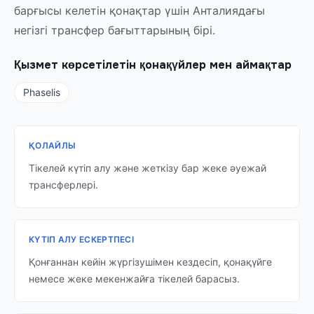
барғысы келетін қонақтар үшін Анталиядағы
негізгі трансфер бағыттарының бірі.
Қызмет көрсетілетін қонақүйлер мен аймақтар
Phaselis
ҚОЛАЙЛЫ
Тікелей күтіп алу және жеткізу бар жеке әуежай
трансферлері.
КҮТІП АЛУ ЕСКЕРТПЕСІ
Қонғаннан кейін жүргізушімен кездесіп, қонақүйге
немесе жеке мекенжайға тікелей барасыз.