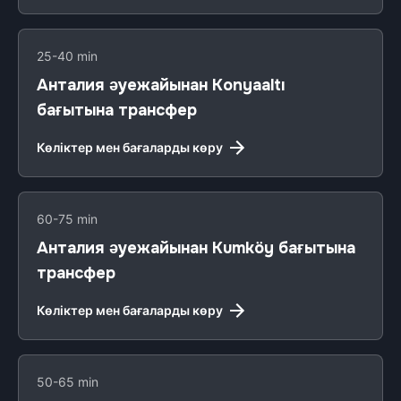
25-40 min
Анталия әуежайынан Konyaaltı
бағытына трансфер
Көліктер мен бағаларды көру
60-75 min
Анталия әуежайынан Kumköy бағытына
трансфер
Көліктер мен бағаларды көру
50-65 min