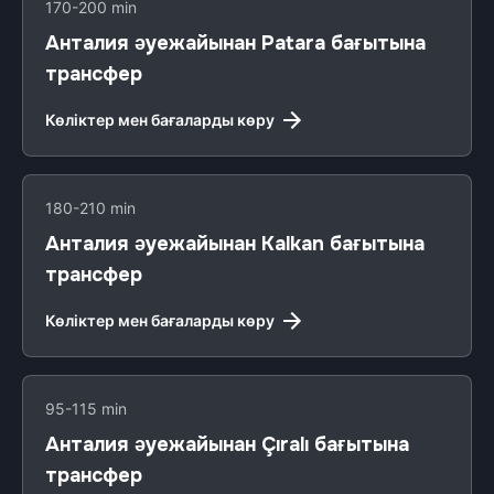
170-200 min
Анталия әуежайынан Patara бағытына
трансфер
Көліктер мен бағаларды көру
180-210 min
Анталия әуежайынан Kalkan бағытына
трансфер
Көліктер мен бағаларды көру
95-115 min
Анталия әуежайынан Çıralı бағытына
трансфер