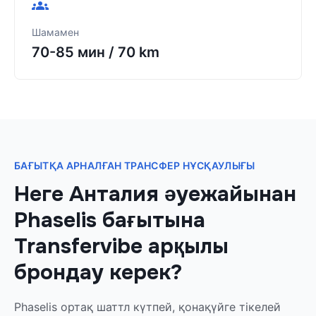
Шамамен
70-85 мин
/
70 km
БАҒЫТҚА АРНАЛҒАН ТРАНСФЕР НҰСҚАУЛЫҒЫ
Неге Анталия әуежайынан
Phaselis бағытына
Transfervibe арқылы
брондау керек?
Phaselis ортақ шаттл күтпей, қонақүйге тікелей