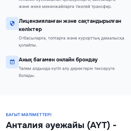
және жеке мекенжайларға тікелей трансфер.
Лицензияланған және сақтандырылған
көліктер
Отбасыларға, топтарға және курорттық демалысқа
қолайлы.
Анық бағамен онлайн брондау
Төлем алдында күтіп алу деректерін тексеруге
болады.
БАҒЫТ МӘЛІМЕТТЕРІ
Анталия әуежайы (AYT)
-