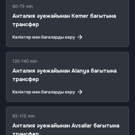
60-75 min
Анталия әуежайынан Kemer бағытына
трансфер
Көліктер мен бағаларды көру
120-140 min
Анталия әуежайынан Alanya бағытына
трансфер
Көліктер мен бағаларды көру
95-115 min
Анталия әуежайынан Avsallar бағытына
трансфер