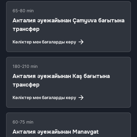
65-80 min
Анталия әуежайынан Çamyuva бағытына
трансфер
Көліктер мен бағаларды көру
180-210 min
Анталия әуежайынан Kaş бағытына
трансфер
Көліктер мен бағаларды көру
60-75 min
Анталия әуежайынан Manavgat