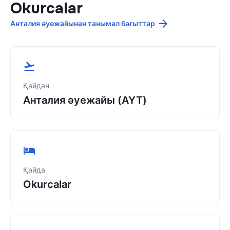
Okurcalar
Анталия әуежайынан танымал бағыттар
Қайдан
Анталия әуежайы (AYT)
Қайда
Okurcalar