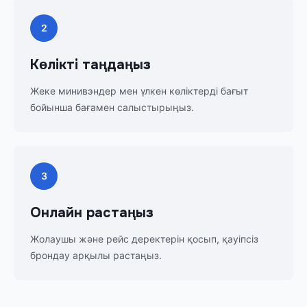
2
Көлікті таңдаңыз
Жеке минивэндер мен үлкен көліктерді бағыт
бойынша бағамен салыстырыңыз.
3
Онлайн растаңыз
Жолаушы және рейс деректерін қосып, қауіпсіз
брондау арқылы растаңыз.