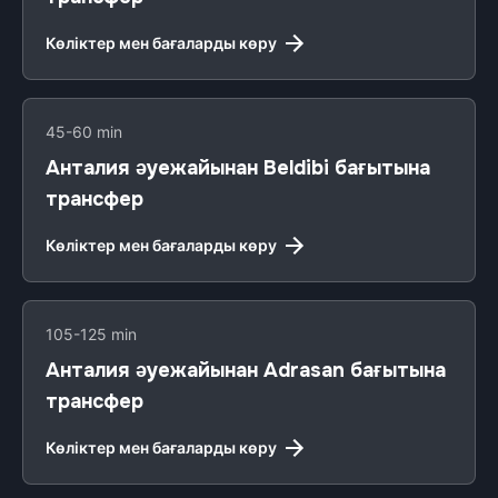
Көліктер мен бағаларды көру
45-60 min
Анталия әуежайынан Beldibi бағытына
трансфер
Көліктер мен бағаларды көру
105-125 min
Анталия әуежайынан Adrasan бағытына
трансфер
Көліктер мен бағаларды көру