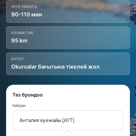
ЖОЛ УАҚЫТЫ
90-110 мин
ҚАШЫҚТЫҚ
95 km
БАҒЫТ
Okurcalar бағытына тікелей жол
Тез брондоо
Кайдан
Анталия әуежайы (AYT)