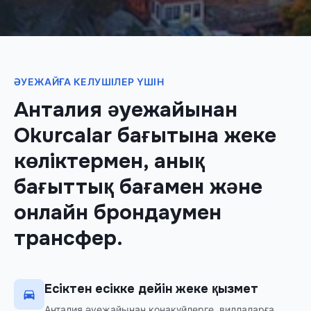
ӘУЕЖАЙҒА КЕЛУШІЛЕР ҮШІН
Анталия әуежайынан
Okurcalar бағытына жеке
көліктермен, анық
бағыттық бағамен және
онлайн брондаумен
трансфер.
Есіктен есікке дейін жеке қызмет
Анталия әуежайынан қонақүйлерге, виллаларға