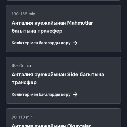
130-155 min
Анталия әуежайынан Mahmutlar
бағытына трансфер
Көліктер мен бағаларды көру
60-75 min
Анталия әуежайынан Side бағытына
трансфер
Көліктер мен бағаларды көру
90-110 min
Анталия әуежайынан Okurcalar