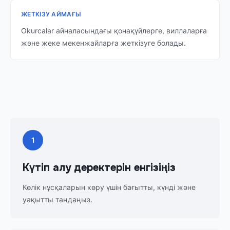
ЖЕТКІЗУ АЙМАҒЫ
Okurcalar айналасындағы қонақүйлерге, виллаларға
және жеке мекенжайларға жеткізуге болады.
1
Күтіп алу деректерін енгізіңіз
Көлік нұсқаларын көру үшін бағытты, күнді және
уақытты таңдаңыз.