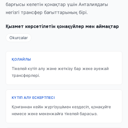
барғысы келетін қонақтар үшін Анталиядағы
негізгі трансфер бағыттарының бірі.
Қызмет көрсетілетін қонақүйлер мен аймақтар
Okurcalar
ҚОЛАЙЛЫ
Тікелей күтіп алу және жеткізу бар жеке әуежай
трансферлері.
КҮТІП АЛУ ЕСКЕРТПЕСІ
Қонғаннан кейін жүргізушімен кездесіп, қонақүйге
немесе жеке мекенжайға тікелей барасыз.