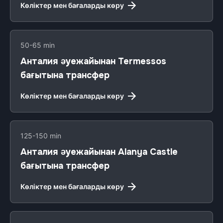
Көліктер мен бағаларды көру
50-65 min
Анталия әуежайынан Termessos
бағытына трансфер
Көліктер мен бағаларды көру
125-150 min
Анталия әуежайынан Alanya Castle
бағытына трансфер
Көліктер мен бағаларды көру