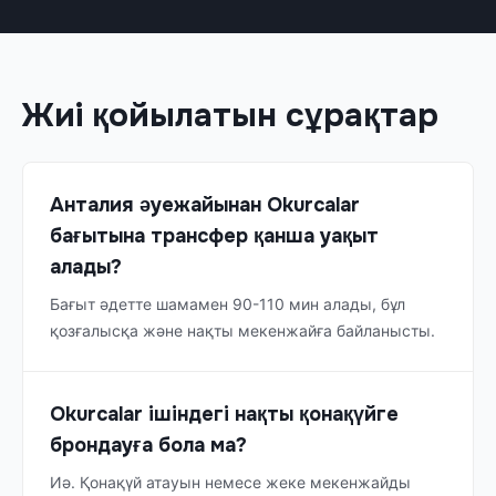
Жиі қойылатын сұрақтар
Анталия әуежайынан Okurcalar
бағытына трансфер қанша уақыт
алады?
Бағыт әдетте шамамен 90-110 мин алады, бұл
қозғалысқа және нақты мекенжайға байланысты.
Okurcalar ішіндегі нақты қонақүйге
брондауға бола ма?
Иә. Қонақүй атауын немесе жеке мекенжайды