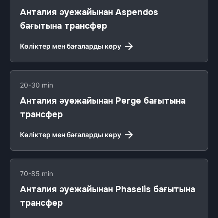
Анталия әуежайынан Aspendos
бағытына трансфер
Көліктер мен бағаларды көру
20-30 min
Анталия әуежайынан Perge бағытына
трансфер
Көліктер мен бағаларды көру
70-85 min
Анталия әуежайынан Phaselis бағытына
трансфер