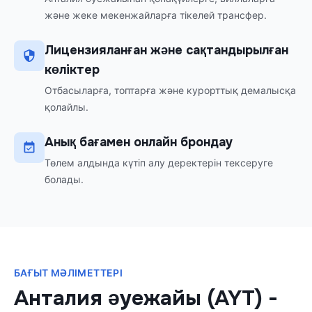
және жеке мекенжайларға тікелей трансфер.
Лицензияланған және сақтандырылған
көліктер
Отбасыларға, топтарға және курорттық демалысқа
қолайлы.
Анық бағамен онлайн брондау
Төлем алдында күтіп алу деректерін тексеруге
болады.
БАҒЫТ МӘЛІМЕТТЕРІ
Анталия әуежайы (AYT)
-