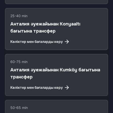
25-40 min
Анталия әуежайынан Konyaaltı
бағытына трансфер
Көліктер мен бағаларды көру
60-75 min
Анталия әуежайынан Kumköy бағытына
трансфер
Көліктер мен бағаларды көру
50-65 min