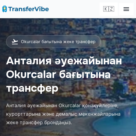
🇰🇿
Okurcalar бағытына жеке трансфер
Анталия әуежайынан
Okurcalar бағытына
трансфер
Анталия әуежайынан Okurcalar қонақүйлеріне,
курорттарына және демалыс мекенжайларына
жеке трансфер брондаңыз.