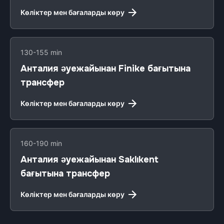
Көліктер мен бағаларды көру
130-155 min
Анталия әуежайынан Finike бағытына
трансфер
Көліктер мен бағаларды көру
160-190 min
Анталия әуежайынан Saklıkent
бағытына трансфер
Көліктер мен бағаларды көру