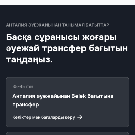
АНТАЛИЯ ӘУЕЖАЙЫНАН ТАНЫМАЛ БАҒЫТТАР
Басқа сұранысы жоғары
әуежай трансфер бағытын
таңдаңыз.
35-45 min
Анталия әуежайынан Belek бағытына
трансфер
Көліктер мен бағаларды көру