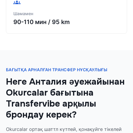
Шамамен
90-110 мин
/
95 km
БАҒЫТҚА АРНАЛҒАН ТРАНСФЕР НҰСҚАУЛЫҒЫ
Неге Анталия әуежайынан
Okurcalar бағытына
Transfervibe арқылы
брондау керек?
Okurcalar ортақ шаттл күтпей, қонақүйге тікелей