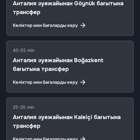
Анталия әуежайынан Göynük бағытына
трансфер
Көліктер мен бағаларды көру
40-55 min
Анталия әуежайынан Boğazkent
бағытына трансфер
Көліктер мен бағаларды көру
25-35 min
Анталия әуежайынан Kaleiçi бағытына
трансфер
Көліктер мен бағаларды көру