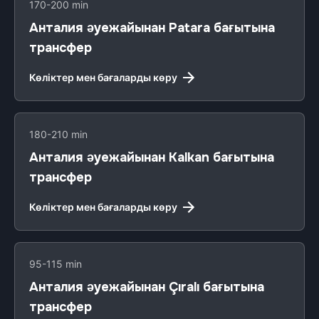
170-200 min
Анталия әуежайынан Patara бағытына
трансфер
Көліктер мен бағаларды көру
180-210 min
Анталия әуежайынан Kalkan бағытына
трансфер
Көліктер мен бағаларды көру
95-115 min
Анталия әуежайынан Çıralı бағытына
трансфер