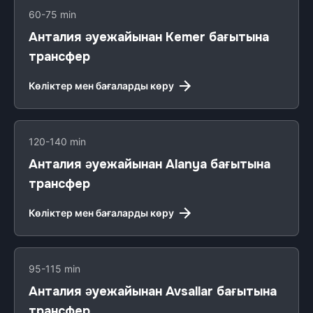
60-75 min
Анталия әуежайынан Kemer бағытына
трансфер
Көліктер мен бағаларды көру
120-140 min
Анталия әуежайынан Alanya бағытына
трансфер
Көліктер мен бағаларды көру
95-115 min
Анталия әуежайынан Avsallar бағытына
трансфер