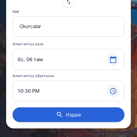
Кая
Okurcalar
Алып кетүү күнү
бс, 06 там
Алып кетүү убактысы
10:30 PM
Издөө