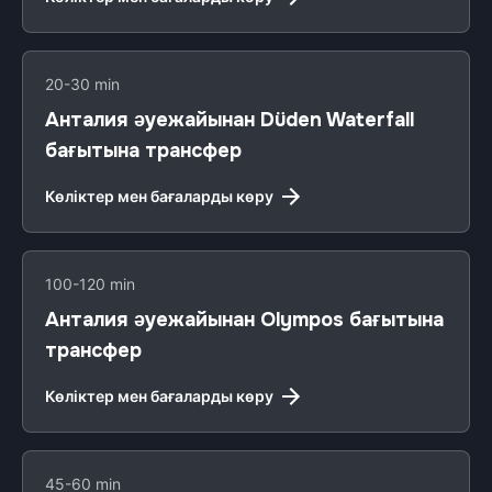
20-30 min
Анталия әуежайынан Düden Waterfall
бағытына трансфер
Көліктер мен бағаларды көру
100-120 min
Анталия әуежайынан Olympos бағытына
трансфер
Көліктер мен бағаларды көру
45-60 min