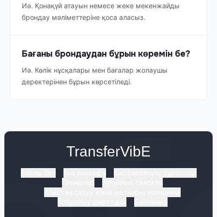
Иә. Қонақүй атауын немесе жеке мекенжайды
брондау мәліметтеріне қоса аласыз.
Бағаны брондаудан бұрын көремін бе?
Иә. Көлік нұсқалары мен бағалар жолаушы
деректерінен бұрын көрсетіледі.
TransferVibE
Башкы бет
Биз жөнүндө
Көп берилүүчү суроолор
Пикирлер
Купуялык саясаты
Алыстан сатуу жана жеткирүү келишими
Колдонуу шарттары
Байланыш