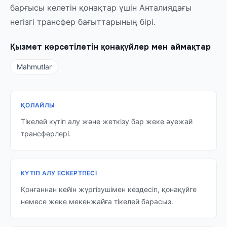
барғысы келетін қонақтар үшін Анталиядағы
негізгі трансфер бағыттарының бірі.
Қызмет көрсетілетін қонақүйлер мен аймақтар
Mahmutlar
ҚОЛАЙЛЫ
Тікелей күтіп алу және жеткізу бар жеке әуежай
трансферлері.
КҮТІП АЛУ ЕСКЕРТПЕСІ
Қонғаннан кейін жүргізушімен кездесіп, қонақүйге
немесе жеке мекенжайға тікелей барасыз.