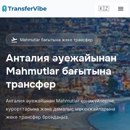
🇰🇿
Mahmutlar бағытына жеке трансфер
Анталия әуежайынан
Mahmutlar бағытына
трансфер
Анталия әуежайынан Mahmutlar қонақүйлеріне,
курорттарына және демалыс мекенжайларына
жеке трансфер брондаңыз.