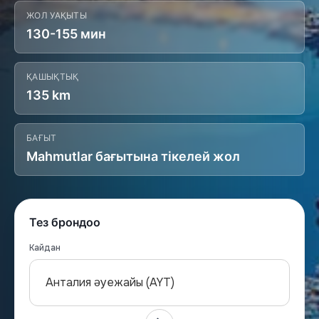
ЖОЛ УАҚЫТЫ
130-155 мин
ҚАШЫҚТЫҚ
135 km
БАҒЫТ
Mahmutlar бағытына тікелей жол
Тез брондоо
Кайдан
Анталия әуежайы (AYT)