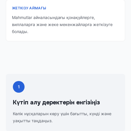
ЖЕТКІЗУ АЙМАҒЫ
Mahmutlar айналасындағы қонақүйлерге,
виллаларға және жеке мекенжайларға жеткізуге
болады.
1
Күтіп алу деректерін енгізіңіз
Көлік нұсқаларын көру үшін бағытты, күнді және
уақытты таңдаңыз.