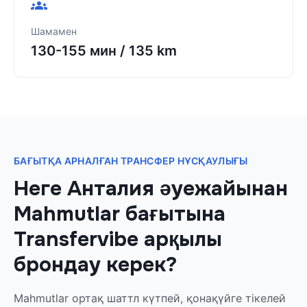
Шамамен
130-155 мин
/
135 km
БАҒЫТҚА АРНАЛҒАН ТРАНСФЕР НҰСҚАУЛЫҒЫ
Неге Анталия әуежайынан
Mahmutlar бағытына
Transfervibe арқылы
брондау керек?
Mahmutlar ортақ шаттл күтпей, қонақүйге тікелей