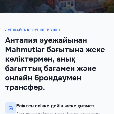
ӘУЕЖАЙҒА КЕЛУШІЛЕР ҮШІН
Анталия әуежайынан
Mahmutlar бағытына жеке
көліктермен, анық
бағыттық бағамен және
онлайн брондаумен
трансфер.
Есіктен есікке дейін жеке қызмет
Анталия әуежайынан қонақүйлерге, виллаларға