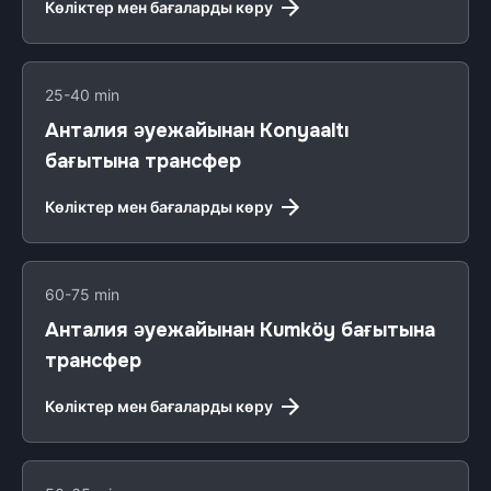
Көліктер мен бағаларды көру
25-40 min
Анталия әуежайынан Konyaaltı
бағытына трансфер
Көліктер мен бағаларды көру
60-75 min
Анталия әуежайынан Kumköy бағытына
трансфер
Көліктер мен бағаларды көру