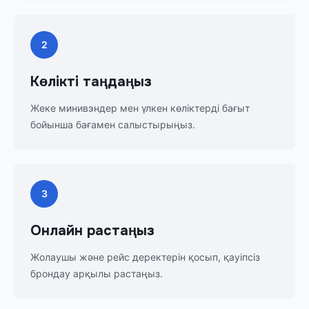
2
Көлікті таңдаңыз
Жеке минивэндер мен үлкен көліктерді бағыт
бойынша бағамен салыстырыңыз.
3
Онлайн растаңыз
Жолаушы және рейс деректерін қосып, қауіпсіз
брондау арқылы растаңыз.