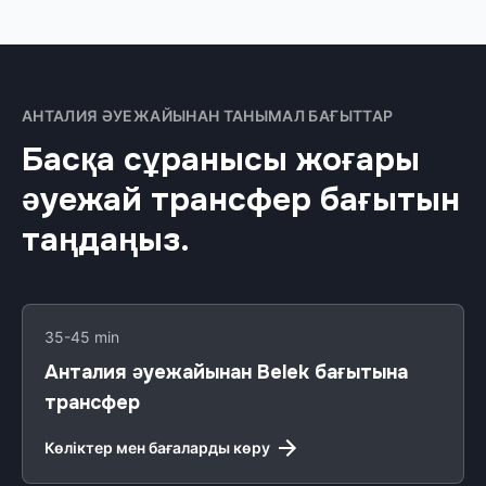
АНТАЛИЯ ӘУЕЖАЙЫНАН ТАНЫМАЛ БАҒЫТТАР
Басқа сұранысы жоғары
әуежай трансфер бағытын
таңдаңыз.
35-45 min
Анталия әуежайынан Belek бағытына
трансфер
Көліктер мен бағаларды көру