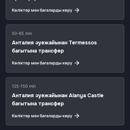
Көліктер мен бағаларды көру
50-65 min
Анталия әуежайынан Termessos
бағытына трансфер
Көліктер мен бағаларды көру
125-150 min
Анталия әуежайынан Alanya Castle
бағытына трансфер
Көліктер мен бағаларды көру