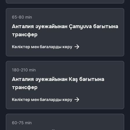
65-80 min
Анталия әуежайынан Çamyuva бағытына
трансфер
Көліктер мен бағаларды көру
180-210 min
Анталия әуежайынан Kaş бағытына
трансфер
Көліктер мен бағаларды көру
60-75 min