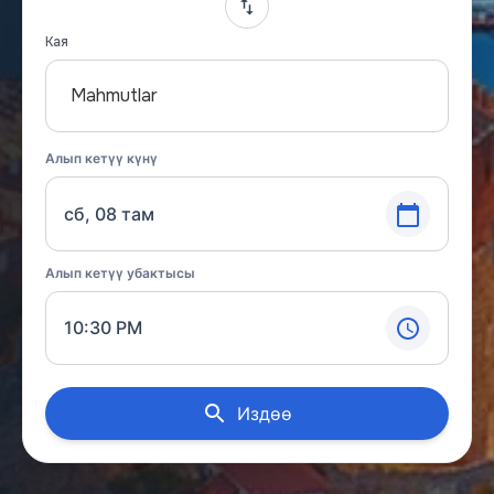
Кая
Mahmutlar
Алып кетүү күнү
сб, 08 там
Алып кетүү убактысы
10:30 PM
Издөө