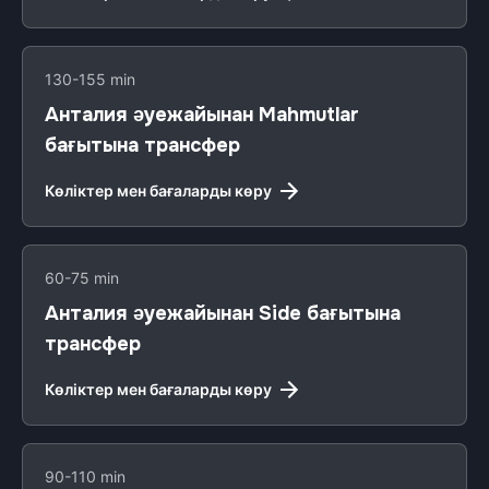
130-155 min
Анталия әуежайынан Mahmutlar
бағытына трансфер
Көліктер мен бағаларды көру
60-75 min
Анталия әуежайынан Side бағытына
трансфер
Көліктер мен бағаларды көру
90-110 min