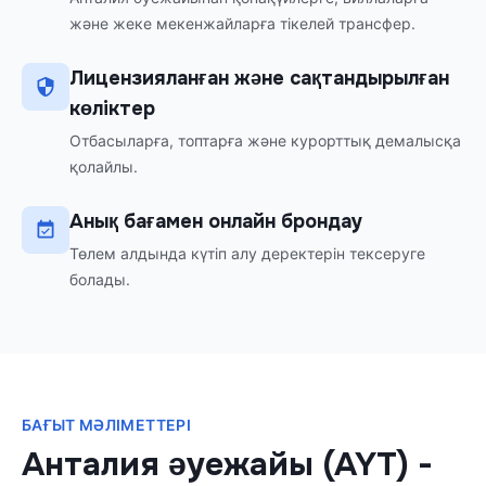
және жеке мекенжайларға тікелей трансфер.
Лицензияланған және сақтандырылған
көліктер
Отбасыларға, топтарға және курорттық демалысқа
қолайлы.
Анық бағамен онлайн брондау
Төлем алдында күтіп алу деректерін тексеруге
болады.
БАҒЫТ МӘЛІМЕТТЕРІ
Анталия әуежайы (AYT)
-