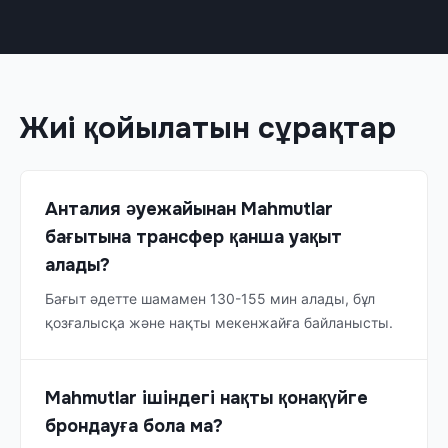
Жиі қойылатын сұрақтар
Анталия әуежайынан Mahmutlar
бағытына трансфер қанша уақыт
алады?
Бағыт әдетте шамамен 130-155 мин алады, бұл
қозғалысқа және нақты мекенжайға байланысты.
Mahmutlar ішіндегі нақты қонақүйге
брондауға бола ма?