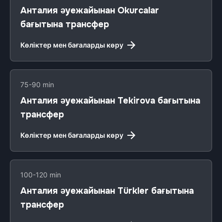
Анталия әуежайынан Okurcalar
бағытына трансфер
Көліктер мен бағаларды көру
75-90 min
Анталия әуежайынан Tekirova бағытына
трансфер
Көліктер мен бағаларды көру
100-120 min
Анталия әуежайынан Türkler бағытына
трансфер