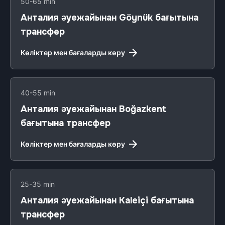
50-65 min
Анталия әуежайынан Göynük бағытына
трансфер
Көліктер мен бағаларды көру
40-55 min
Анталия әуежайынан Boğazkent
бағытына трансфер
Көліктер мен бағаларды көру
25-35 min
Анталия әуежайынан Kaleiçi бағытына
трансфер