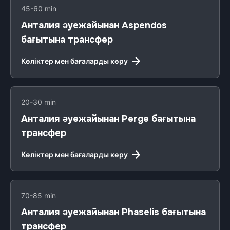
45-60 min
Анталия әуежайынан Aspendos
бағытына трансфер
Көліктер мен бағаларды көру
20-30 min
Анталия әуежайынан Perge бағытына
трансфер
Көліктер мен бағаларды көру
70-85 min
Анталия әуежайынан Phaselis бағытына
трансфер