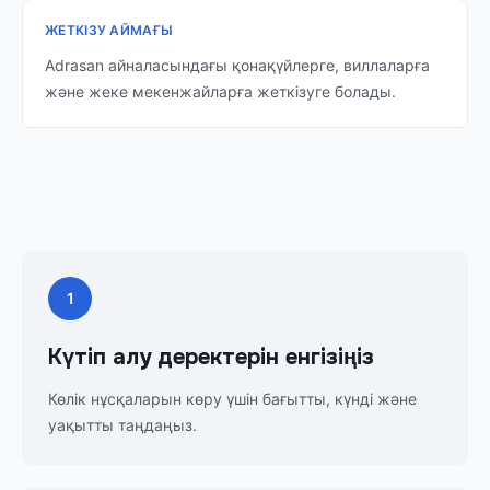
ЖЕТКІЗУ АЙМАҒЫ
Adrasan айналасындағы қонақүйлерге, виллаларға
және жеке мекенжайларға жеткізуге болады.
1
Күтіп алу деректерін енгізіңіз
Көлік нұсқаларын көру үшін бағытты, күнді және
уақытты таңдаңыз.