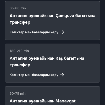
65-80 min
Анталия әуежайынан Çamyuva бағытына
трансфер
Көліктер мен бағаларды көру
180-210 min
Анталия әуежайынан Kaş бағытына
трансфер
Көліктер мен бағаларды көру
60-75 min
Анталия әуежайынан Manavgat