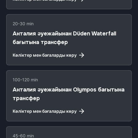
20-30 min
Анталия әуежайынан Düden Waterfall
бағытына трансфер
Көліктер мен бағаларды көру
100-120 min
Анталия әуежайынан Olympos бағытына
трансфер
Көліктер мен бағаларды көру
45-60 min