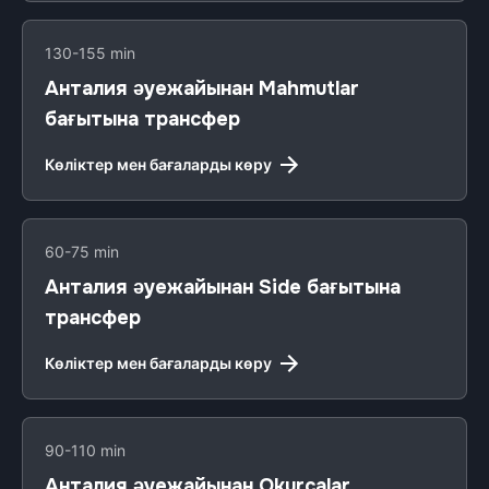
130-155 min
Анталия әуежайынан Mahmutlar
бағытына трансфер
Көліктер мен бағаларды көру
60-75 min
Анталия әуежайынан Side бағытына
трансфер
Көліктер мен бағаларды көру
90-110 min
Анталия әуежайынан Okurcalar