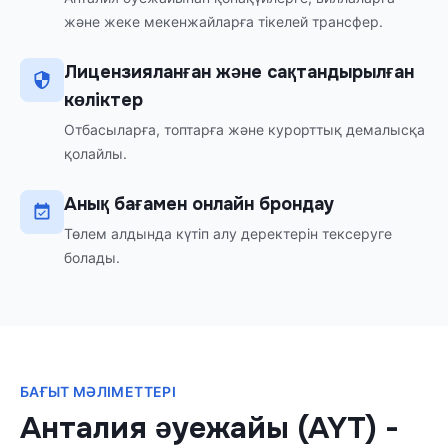
және жеке мекенжайларға тікелей трансфер.
Лицензияланған және сақтандырылған
көліктер
Отбасыларға, топтарға және курорттық демалысқа
қолайлы.
Анық бағамен онлайн брондау
Төлем алдында күтіп алу деректерін тексеруге
болады.
БАҒЫТ МӘЛІМЕТТЕРІ
Анталия әуежайы (AYT)
-