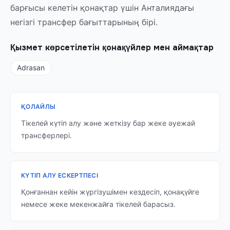
барғысы келетін қонақтар үшін Анталиядағы
негізгі трансфер бағыттарының бірі.
Қызмет көрсетілетін қонақүйлер мен аймақтар
Adrasan
ҚОЛАЙЛЫ
Тікелей күтіп алу және жеткізу бар жеке әуежай
трансферлері.
КҮТІП АЛУ ЕСКЕРТПЕСІ
Қонғаннан кейін жүргізушімен кездесіп, қонақүйге
немесе жеке мекенжайға тікелей барасыз.