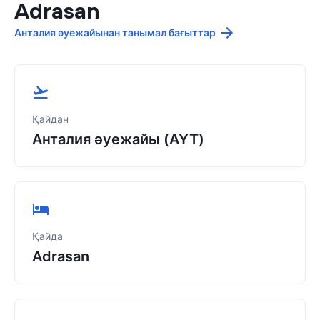
Adrasan
Анталия әуежайынан танымал бағыттар
Қайдан
Анталия әуежайы (AYT)
Қайда
Adrasan