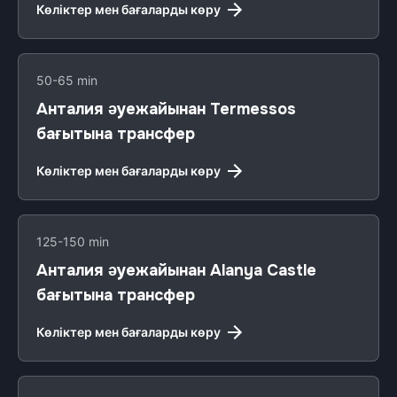
Көліктер мен бағаларды көру
50-65 min
Анталия әуежайынан Termessos
бағытына трансфер
Көліктер мен бағаларды көру
125-150 min
Анталия әуежайынан Alanya Castle
бағытына трансфер
Көліктер мен бағаларды көру