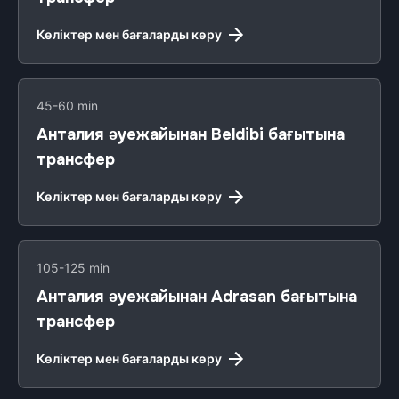
Көліктер мен бағаларды көру
45-60 min
Анталия әуежайынан Beldibi бағытына
трансфер
Көліктер мен бағаларды көру
105-125 min
Анталия әуежайынан Adrasan бағытына
трансфер
Көліктер мен бағаларды көру