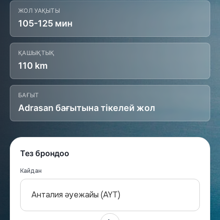
ЖОЛ УАҚЫТЫ
105-125 мин
ҚАШЫҚТЫҚ
110 km
БАҒЫТ
Adrasan бағытына тікелей жол
Тез брондоо
Кайдан
Анталия әуежайы (AYT)