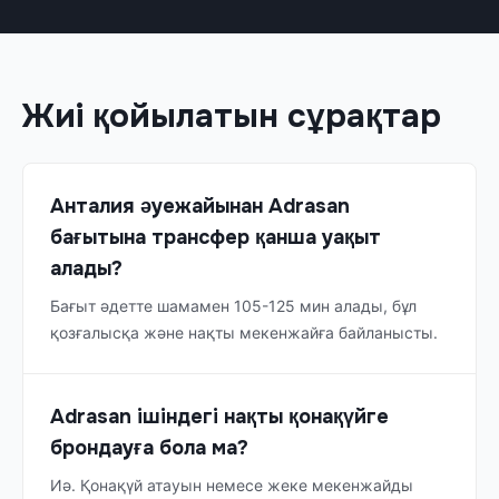
Жиі қойылатын сұрақтар
Анталия әуежайынан Adrasan
бағытына трансфер қанша уақыт
алады?
Бағыт әдетте шамамен 105-125 мин алады, бұл
қозғалысқа және нақты мекенжайға байланысты.
Adrasan ішіндегі нақты қонақүйге
брондауға бола ма?
Иә. Қонақүй атауын немесе жеке мекенжайды