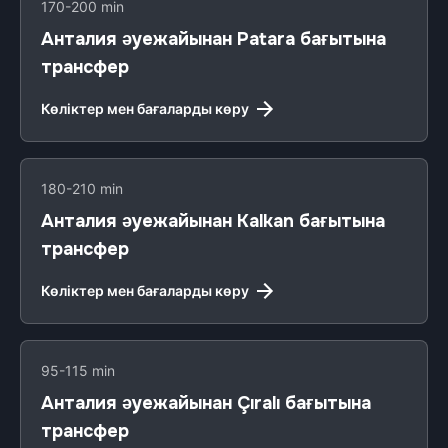
170-200 min
Анталия әуежайынан Patara бағытына
трансфер
Көліктер мен бағаларды көру
180-210 min
Анталия әуежайынан Kalkan бағытына
трансфер
Көліктер мен бағаларды көру
95-115 min
Анталия әуежайынан Çıralı бағытына
трансфер