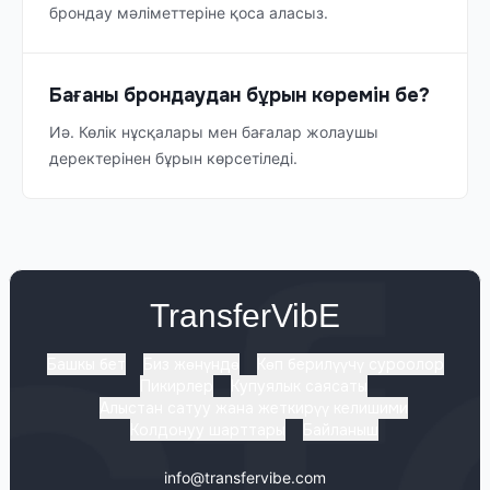
брондау мәліметтеріне қоса аласыз.
Бағаны брондаудан бұрын көремін бе?
Иә. Көлік нұсқалары мен бағалар жолаушы
деректерінен бұрын көрсетіледі.
TransferVibE
Башкы бет
Биз жөнүндө
Көп берилүүчү суроолор
Пикирлер
Купуялык саясаты
Алыстан сатуу жана жеткирүү келишими
Колдонуу шарттары
Байланыш
info@transfervibe.com