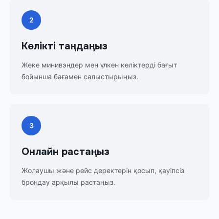
2
Көлікті таңдаңыз
Жеке минивэндер мен үлкен көліктерді бағыт
бойынша бағамен салыстырыңыз.
3
Онлайн растаңыз
Жолаушы және рейс деректерін қосып, қауіпсіз
брондау арқылы растаңыз.