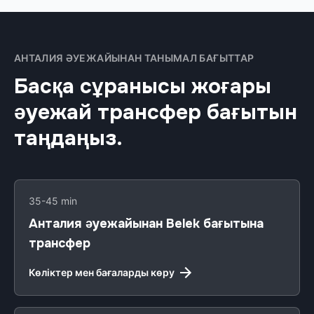
АНТАЛИЯ ӘУЕЖАЙЫНАН ТАНЫМАЛ БАҒЫТТАР
Басқа сұранысы жоғары
әуежай трансфер бағытын
таңдаңыз.
35-45 min
Анталия әуежайынан Belek бағытына
трансфер
Көліктер мен бағаларды көру