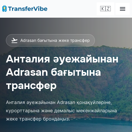
🇰🇿
Adrasan бағытына жеке трансфер
Анталия әуежайынан
Adrasan бағытына
трансфер
Анталия әуежайынан Adrasan қонақүйлеріне,
курорттарына және демалыс мекенжайларына
жеке трансфер брондаңыз.