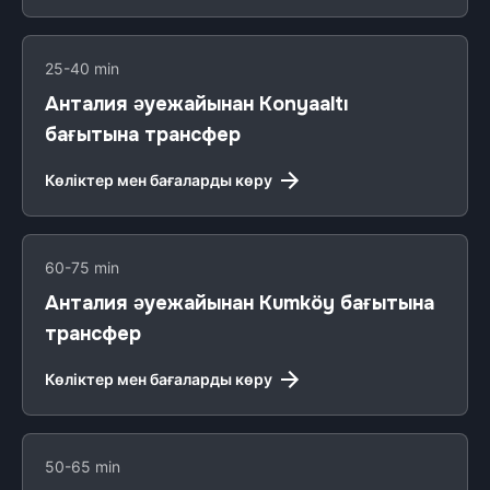
25-40 min
Анталия әуежайынан Konyaaltı
бағытына трансфер
Көліктер мен бағаларды көру
60-75 min
Анталия әуежайынан Kumköy бағытына
трансфер
Көліктер мен бағаларды көру
50-65 min