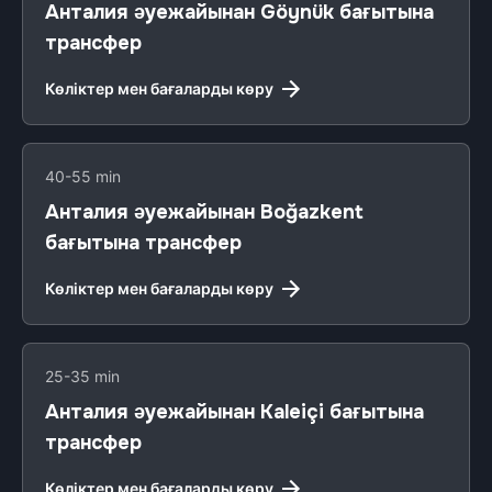
Анталия әуежайынан Göynük бағытына
трансфер
Көліктер мен бағаларды көру
40-55 min
Анталия әуежайынан Boğazkent
бағытына трансфер
Көліктер мен бағаларды көру
25-35 min
Анталия әуежайынан Kaleiçi бағытына
трансфер
Көліктер мен бағаларды көру