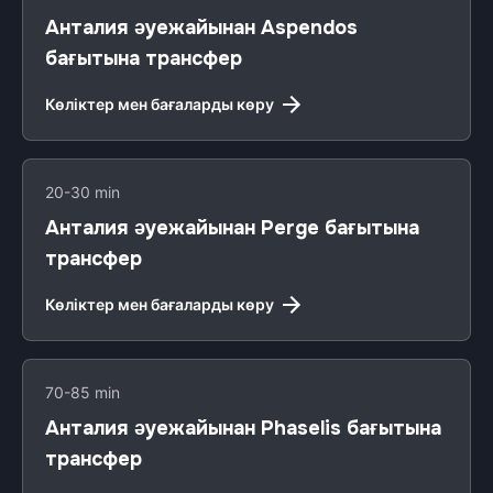
Анталия әуежайынан Aspendos
бағытына трансфер
Көліктер мен бағаларды көру
20-30 min
Анталия әуежайынан Perge бағытына
трансфер
Көліктер мен бағаларды көру
70-85 min
Анталия әуежайынан Phaselis бағытына
трансфер