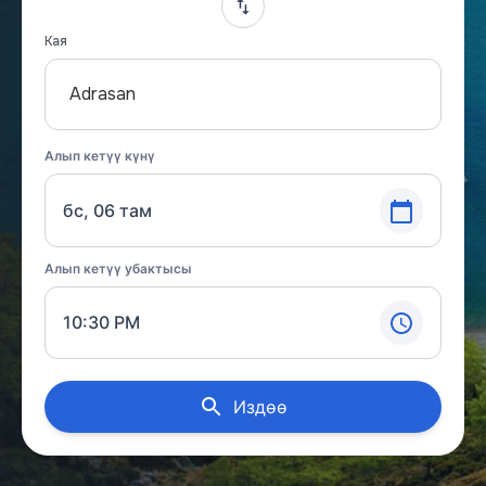
Кая
Adrasan
Алып кетүү күнү
бс, 06 там
Алып кетүү убактысы
10:30 PM
Издөө