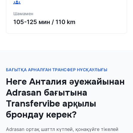
Шамамен
105-125 мин
/
110 km
БАҒЫТҚА АРНАЛҒАН ТРАНСФЕР НҰСҚАУЛЫҒЫ
Неге Анталия әуежайынан
Adrasan бағытына
Transfervibe арқылы
брондау керек?
Adrasan ортақ шаттл күтпей, қонақүйге тікелей