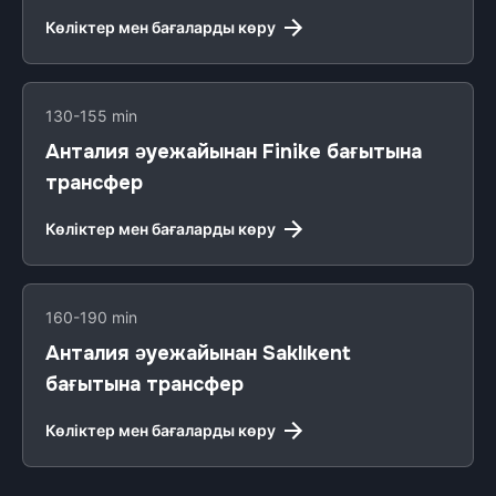
Көліктер мен бағаларды көру
130-155 min
Анталия әуежайынан Finike бағытына
трансфер
Көліктер мен бағаларды көру
160-190 min
Анталия әуежайынан Saklıkent
бағытына трансфер
Көліктер мен бағаларды көру