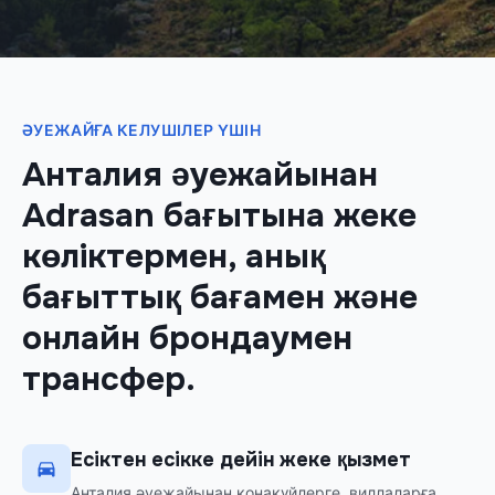
ӘУЕЖАЙҒА КЕЛУШІЛЕР ҮШІН
Анталия әуежайынан
Adrasan бағытына жеке
көліктермен, анық
бағыттық бағамен және
онлайн брондаумен
трансфер.
Есіктен есікке дейін жеке қызмет
Анталия әуежайынан қонақүйлерге, виллаларға