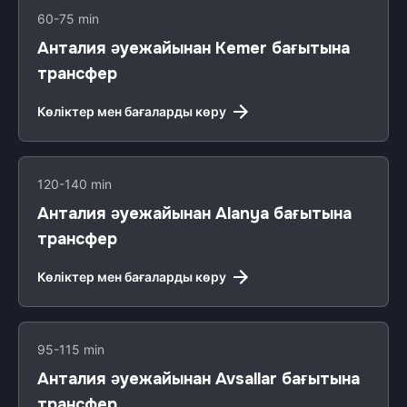
60-75 min
Анталия әуежайынан Kemer бағытына
трансфер
Көліктер мен бағаларды көру
120-140 min
Анталия әуежайынан Alanya бағытына
трансфер
Көліктер мен бағаларды көру
95-115 min
Анталия әуежайынан Avsallar бағытына
трансфер