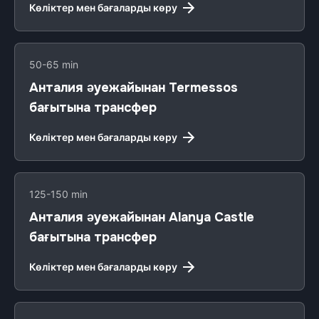
Көліктер мен бағаларды көру
50-65 min
Анталия әуежайынан Termessos
бағытына трансфер
Көліктер мен бағаларды көру
125-150 min
Анталия әуежайынан Alanya Castle
бағытына трансфер
Көліктер мен бағаларды көру