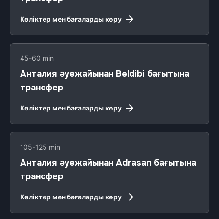
Көліктер мен бағаларды көру
45-60 min
Анталия әуежайынан Beldibi бағытына
трансфер
Көліктер мен бағаларды көру
105-125 min
Анталия әуежайынан Adrasan бағытына
трансфер
Көліктер мен бағаларды көру