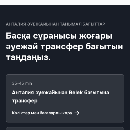
АНТАЛИЯ ӘУЕЖАЙЫНАН ТАНЫМАЛ БАҒЫТТАР
Басқа сұранысы жоғары
әуежай трансфер бағытын
таңдаңыз.
35-45 min
Анталия әуежайынан Belek бағытына
трансфер
Көліктер мен бағаларды көру