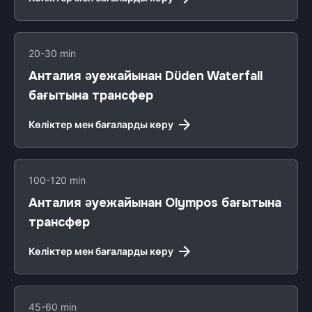
20-30 min
Анталия әуежайынан Düden Waterfall
бағытына трансфер
Көліктер мен бағаларды көру
100-120 min
Анталия әуежайынан Olympos бағытына
трансфер
Көліктер мен бағаларды көру
45-60 min