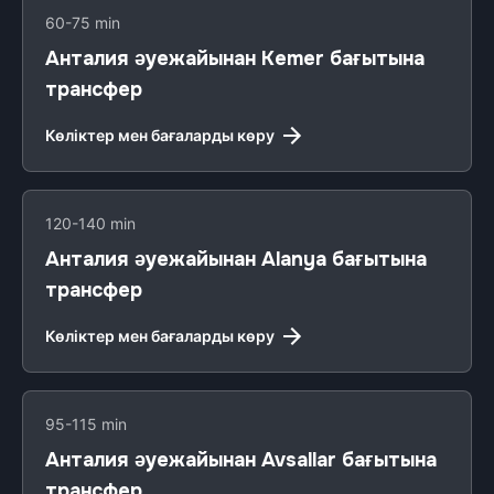
60-75 min
Анталия әуежайынан Kemer бағытына
трансфер
Көліктер мен бағаларды көру
120-140 min
Анталия әуежайынан Alanya бағытына
трансфер
Көліктер мен бағаларды көру
95-115 min
Анталия әуежайынан Avsallar бағытына
трансфер