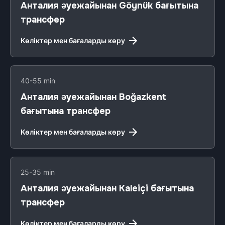
Анталия әуежайынан Göynük бағытына
трансфер
Көліктер мен бағаларды көру
40-55 min
Анталия әуежайынан Boğazkent
бағытына трансфер
Көліктер мен бағаларды көру
25-35 min
Анталия әуежайынан Kaleiçi бағытына
трансфер
Көліктер мен бағаларды көру