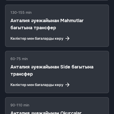
130-155 min
Анталия әуежайынан Mahmutlar
бағытына трансфер
Көліктер мен бағаларды көру
60-75 min
Анталия әуежайынан Side бағытына
трансфер
Көліктер мен бағаларды көру
90-110 min
Анталия әуежайынан Okurcalar