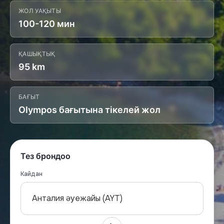
ЖОЛ УАҚЫТЫ
100-120 мин
ҚАШЫҚТЫҚ
95 km
БАҒЫТ
Olympos бағытына тікелей жол
Тез брондоо
Кайдан
Анталия әуежайы (AYT)