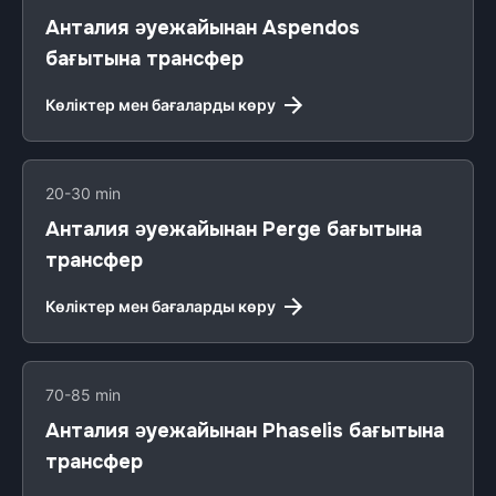
Анталия әуежайынан Aspendos
бағытына трансфер
Көліктер мен бағаларды көру
20-30 min
Анталия әуежайынан Perge бағытына
трансфер
Көліктер мен бағаларды көру
70-85 min
Анталия әуежайынан Phaselis бағытына
трансфер