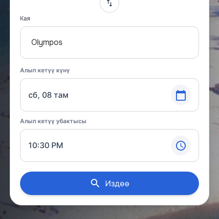
Кая
Olympos
Алып кетүү күнү
сб, 08 там
Алып кетүү убактысы
10:30 PM
Издөө