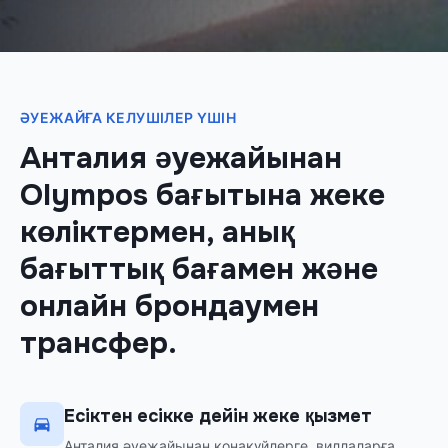
ӘУЕЖАЙҒА КЕЛУШІЛЕР ҮШІН
Анталия әуежайынан
Olympos бағытына жеке
көліктермен, анық
бағыттық бағамен және
онлайн брондаумен
трансфер.
Есіктен есікке дейін жеке қызмет
Анталия әуежайынан қонақүйлерге, виллаларға