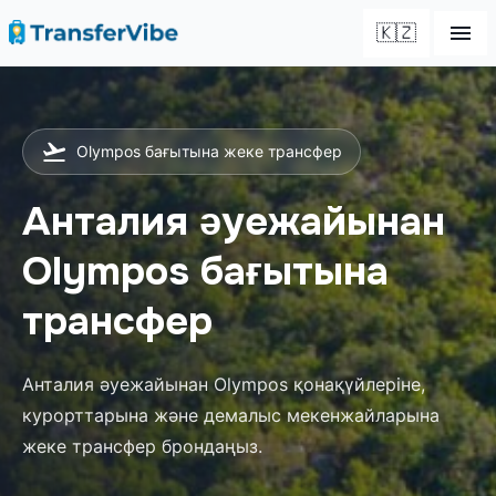
🇰🇿
Olympos бағытына жеке трансфер
Анталия әуежайынан
Olympos бағытына
трансфер
Анталия әуежайынан Olympos қонақүйлеріне,
курорттарына және демалыс мекенжайларына
жеке трансфер брондаңыз.