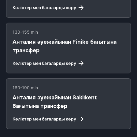
Көліктер мен бағаларды көру
130-155 min
Анталия әуежайынан Finike бағытына
трансфер
Көліктер мен бағаларды көру
160-190 min
Анталия әуежайынан Saklıkent
бағытына трансфер
Көліктер мен бағаларды көру