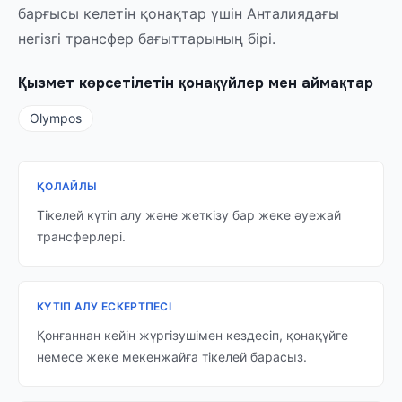
барғысы келетін қонақтар үшін Анталиядағы
негізгі трансфер бағыттарының бірі.
Қызмет көрсетілетін қонақүйлер мен аймақтар
Olympos
ҚОЛАЙЛЫ
Тікелей күтіп алу және жеткізу бар жеке әуежай
трансферлері.
КҮТІП АЛУ ЕСКЕРТПЕСІ
Қонғаннан кейін жүргізушімен кездесіп, қонақүйге
немесе жеке мекенжайға тікелей барасыз.