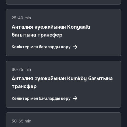
25-40 min
Анталия әуежайынан Konyaaltı
бағытына трансфер
Көліктер мен бағаларды көру
60-75 min
Анталия әуежайынан Kumköy бағытына
трансфер
Көліктер мен бағаларды көру
50-65 min