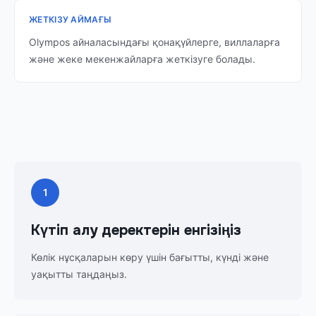
ЖЕТКІЗУ АЙМАҒЫ
Olympos айналасындағы қонақүйлерге, виллаларға
және жеке мекенжайларға жеткізуге болады.
1
Күтіп алу деректерін енгізіңіз
Көлік нұсқаларын көру үшін бағытты, күнді және
уақытты таңдаңыз.