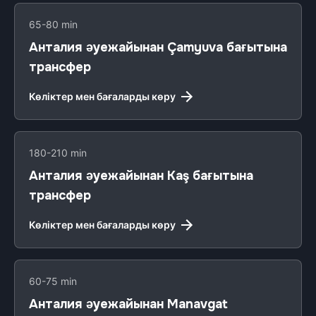
65-80 min
Анталия әуежайынан Çamyuva бағытына
трансфер
Көліктер мен бағаларды көру
180-210 min
Анталия әуежайынан Kaş бағытына
трансфер
Көліктер мен бағаларды көру
60-75 min
Анталия әуежайынан Manavgat