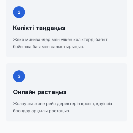
2
Көлікті таңдаңыз
Жеке минивэндер мен үлкен көліктерді бағыт
бойынша бағамен салыстырыңыз.
3
Онлайн растаңыз
Жолаушы және рейс деректерін қосып, қауіпсіз
брондау арқылы растаңыз.