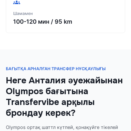
Шамамен
100-120 мин
/
95 km
БАҒЫТҚА АРНАЛҒАН ТРАНСФЕР НҰСҚАУЛЫҒЫ
Неге Анталия әуежайынан
Olympos бағытына
Transfervibe арқылы
брондау керек?
Olympos ортақ шаттл күтпей, қонақүйге тікелей