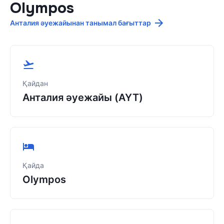
Olympos
Анталия әуежайынан танымал бағыттар
Қайдан
Анталия әуежайы (AYT)
Қайда
Olympos