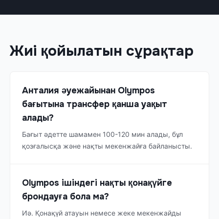
Жиі қойылатын сұрақтар
Анталия әуежайынан Olympos
бағытына трансфер қанша уақыт
алады?
Бағыт әдетте шамамен 100-120 мин алады, бұл
қозғалысқа және нақты мекенжайға байланысты.
Olympos ішіндегі нақты қонақүйге
брондауға бола ма?
Иә. Қонақүй атауын немесе жеке мекенжайды