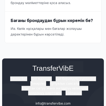
брондау мәліметтеріне қоса аласыз.
Бағаны брондаудан бұрын көремін бе?
Иә. Көлік нұсқалары мен бағалар жолаушы
деректерінен бұрын көрсетіледі.
TransferVibE
Башкы бет
Биз жөнүндө
Көп берилүүчү суроолор
Пикирлер
Купуялык саясаты
Алыстан сатуу жана жеткирүү келишими
Колдонуу шарттары
Байланыш
info@transfervibe.com