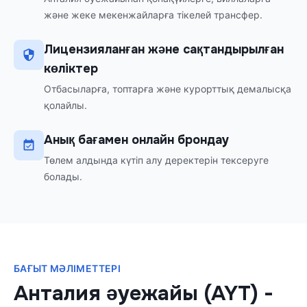
және жеке мекенжайларға тікелей трансфер.
Лицензияланған және сақтандырылған
көліктер
Отбасыларға, топтарға және курорттық демалысқа
қолайлы.
Анық бағамен онлайн брондау
Төлем алдында күтіп алу деректерін тексеруге
болады.
БАҒЫТ МӘЛІМЕТТЕРІ
Анталия әуежайы (AYT)
-