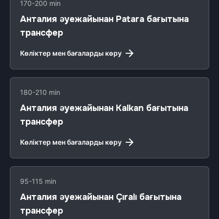
170-200 min
Анталия әуежайынан Patara бағытына
трансфер
Көліктер мен бағаларды көру
180-210 min
Анталия әуежайынан Kalkan бағытына
трансфер
Көліктер мен бағаларды көру
95-115 min
Анталия әуежайынан Çıralı бағытына
трансфер