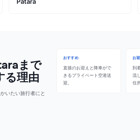
Patara
おすすめ
お
araまで
直接のお迎えと降車がで
到
約する理由
きるプライベート空港送
流
迎。
住
向かいたい旅行者にと