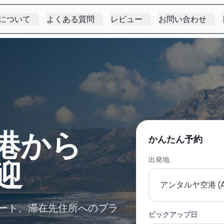
について
よくある質問
レビュー
お問い合わせ
港から
かんたん予約
出発地
送迎
アンタルヤ空港 (A
ゾート、滞在先住所へのプラ
ピックアップ日