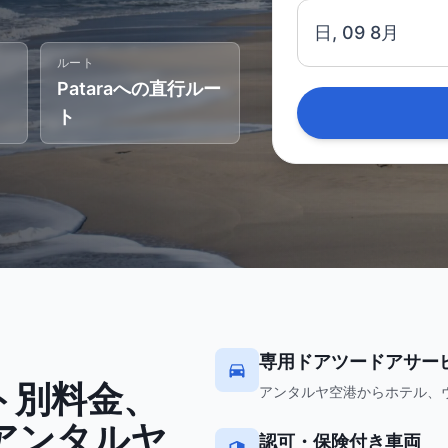
日, 09 8月
ルート
Pataraへの直行ルー
ト
専用ドアツードアサー
ト別料金、
アンタルヤ空港からホテル、
アンタルヤ
認可・保険付き車両