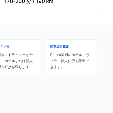
170-200 分
/
190 km
迎えメモ
降車対応範囲
着後にドライバーと合
Patara周辺のホテル、ヴ
し、ホテルまたは個人
ィラ、個人住所で降車で
所へ直接移動します。
きます。