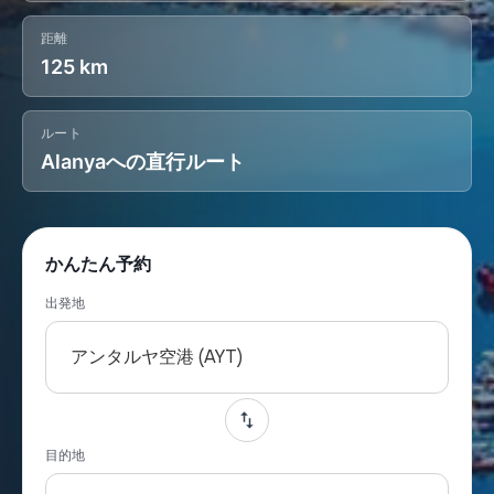
距離
125 km
ルート
Alanyaへの直行ルート
かんたん予約
出発地
アンタルヤ空港 (AYT)
目的地