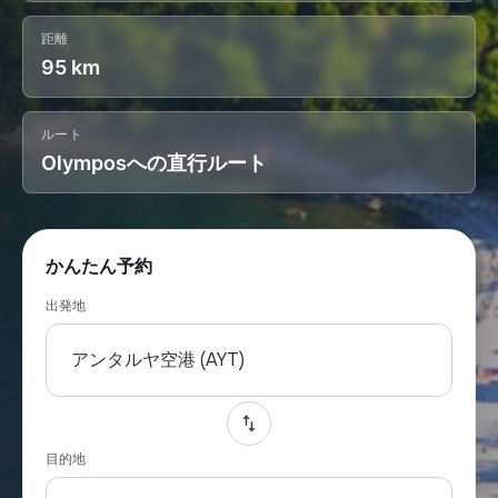
距離
95 km
ルート
Olymposへの直行ルート
かんたん予約
出発地
アンタルヤ空港 (AYT)
目的地