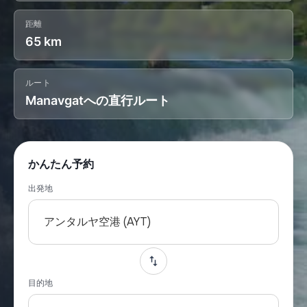
距離
65 km
ルート
Manavgatへの直行ルート
かんたん予約
出発地
アンタルヤ空港 (AYT)
目的地