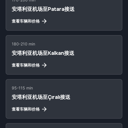
安塔利亚机场至Patara接送
查看车辆和价格
180-210 min
安塔利亚机场至Kalkan接送
查看车辆和价格
95-115 min
安塔利亚机场至Çıralı接送
查看车辆和价格