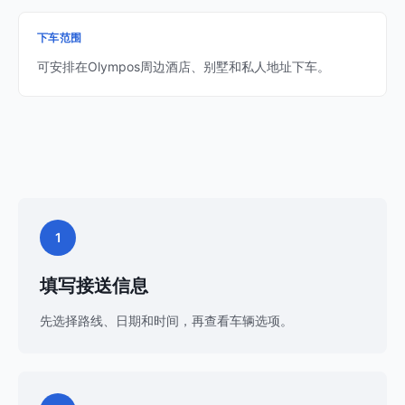
下车范围
可安排在Olympos周边酒店、别墅和私人地址下车。
1
填写接送信息
先选择路线、日期和时间，再查看车辆选项。