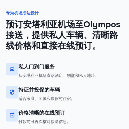
专为机场抵达设计
预订安塔利亚机场至Olympos
接送，提供私人车辆、清晰路
线价格和直接在线预订。
私人门到门服务
从安塔利亚机场直达酒店、别墅和私人地址。
持证并投保的车辆
适合家庭、团体和度假村住宿。
价格清晰的在线预订
付款前可再次核对接送信息。