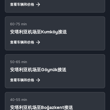
查看车辆和价格
60-75 min
安塔利亚机场至Kumköy接送
查看车辆和价格
50-65 min
安塔利亚机场至Göynük接送
查看车辆和价格
40-55 min
安塔利亚机场至Boğazkent接送