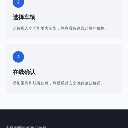
2
选择车辆
比较私人小巴和更大车型，并查看按路线计算的价格。
3
在线确认
添加乘客和航班信息，然后通过安全流程确认接送。