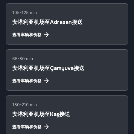
105-125 min
安塔利亚机场至Adrasan接送
查看车辆和价格
65-80 min
安塔利亚机场至Çamyuva接送
查看车辆和价格
180-210 min
安塔利亚机场至Kaş接送
查看车辆和价格