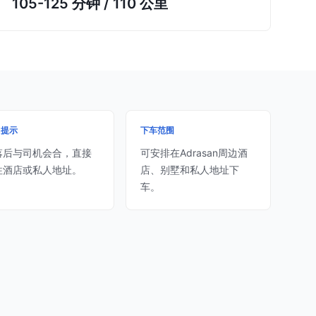
105-125 分钟
/
110 公里
送提示
下车范围
落后与司机会合，直接
可安排在Adrasan周边酒
往酒店或私人地址。
店、别墅和私人地址下
车。