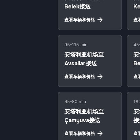
Belek接送
K
查看车辆和价格
查
95-115 min
45
安塔利亚机场至
安
Avsallar接送
B
查看车辆和价格
查
65-80 min
18
安塔利亚机场至
安
Çamyuva接送
接
查看车辆和价格
查