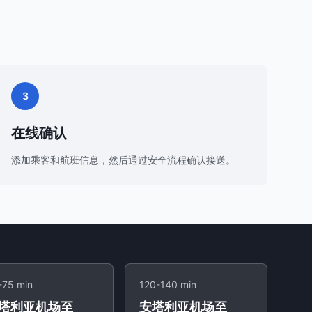
3
在线确认
添加乘客和航班信息，然后通过安全流程确认接送。
-75 min
120-140 min
塔利亚机场至
安塔利亚机场至