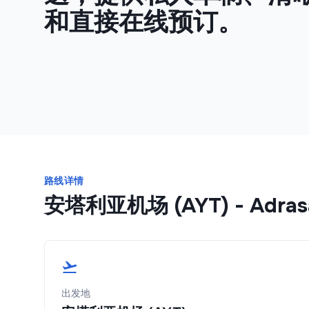
和直接在线预订。
路线详情
安塔利亚机场 (AYT)
-
Adras
出发地