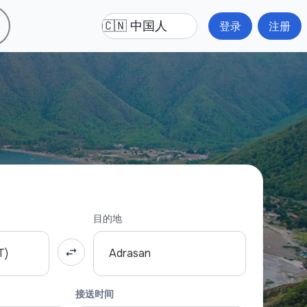
登录
注册
目的地
T)
Adrasan
接送时间