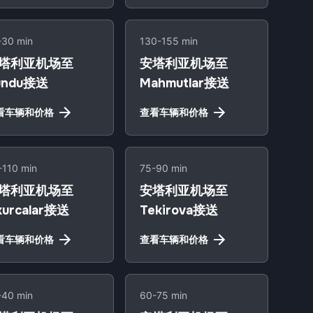
-30 min
130-155 min
塔利亚机场至
安塔利亚机场至
undu接送
Mahmutlar接送
看车辆和价格
查看车辆和价格
-110 min
75-90 min
塔利亚机场至
安塔利亚机场至
kurcalar接送
Tekirova接送
看车辆和价格
查看车辆和价格
-40 min
60-75 min