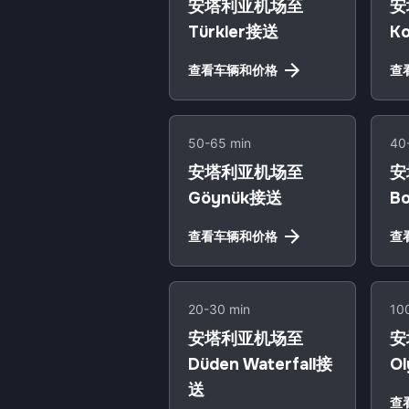
安塔利亚机场至
安
Türkler接送
K
查看车辆和价格
查
50-65 min
40
安塔利亚机场至
安
Göynük接送
B
查看车辆和价格
查
20-30 min
10
安塔利亚机场至
安
Düden Waterfall接
O
送
查