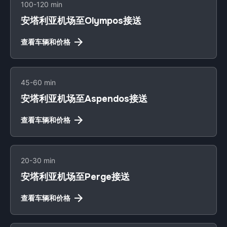
100-120 min
安塔利亚机场至Olympos接送
查看车辆和价格
45-60 min
安塔利亚机场至Aspendos接送
查看车辆和价格
20-30 min
安塔利亚机场至Perge接送
查看车辆和价格