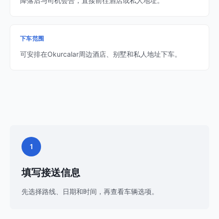
降落后与司机会合，直接前往酒店或私人地址。
下车范围
可安排在Okurcalar周边酒店、别墅和私人地址下车。
1
填写接送信息
先选择路线、日期和时间，再查看车辆选项。