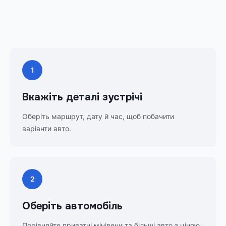
1
Вкажіть деталі зустрічі
Оберіть маршрут, дату й час, щоб побачити
варіанти авто.
2
Оберіть автомобіль
Порівняйте приватні мінівени та більші авто з ціною