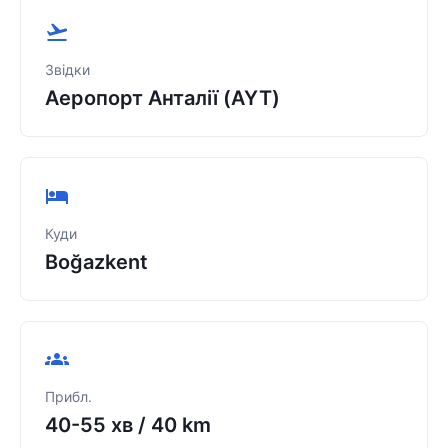
Звідки
Аеропорт Анталії (AYT)
Куди
Boğazkent
Прибл.
40-55 хв
/
40 km