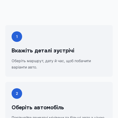
1
Вкажіть деталі зустрічі
Оберіть маршрут, дату й час, щоб побачити
варіанти авто.
2
Оберіть автомобіль
Порівняйте приватні мінівени та більші авто з ціною