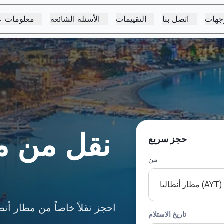
جهات
اتصل بنا
التقييمات
الأسئلة الشائعة
معلومات ع
نقل من مط
حجز سريع
من
مطار أنطاليا (AYT)
احجز نقلاً خاصاً من مطار أن
تاريخ الاستلام