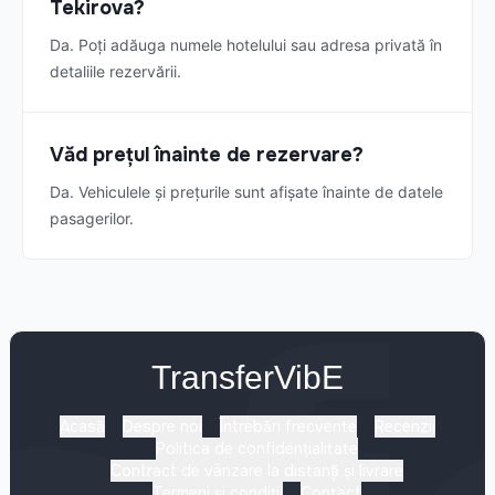
Tekirova?
Da. Poți adăuga numele hotelului sau adresa privată în
detaliile rezervării.
Văd prețul înainte de rezervare?
Da. Vehiculele și prețurile sunt afișate înainte de datele
pasagerilor.
TransferVibE
Acasă
Despre noi
Întrebări frecvente
Recenzii
Politica de confidențialitate
Contract de vânzare la distanță și livrare
Termeni și condiții
Contact