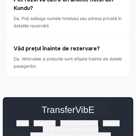
Kundu?
Da. Poți adăuga numele hotelului sau adresa privată în
detaliile rezervării.
Văd prețul înainte de rezervare?
Da. Vehiculele și prețurile sunt afișate înainte de datele
pasagerilor.
TransferVibE
Acasă
Despre noi
Întrebări frecvente
Recenzii
Politica de confidențialitate
Contract de vânzare la distanță și livrare