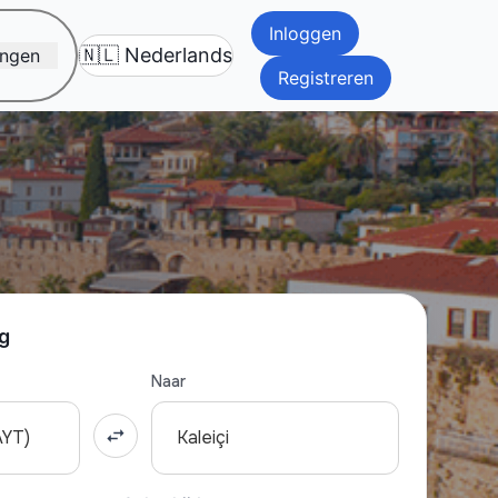
Inloggen
ngen
Registreren
ng
Naar
AYT)
Kaleiçi