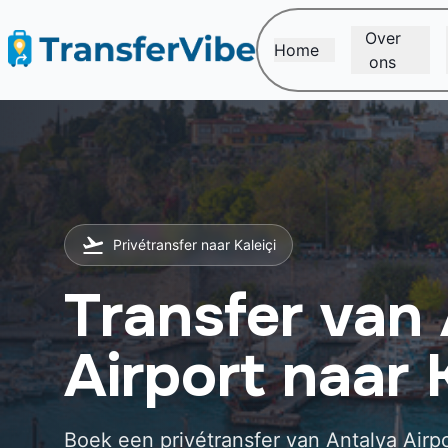
Over
Home
ons
Privétransfer naar Kaleiçi
Transfer van
Airport naar K
Boek een privétransfer van Antalya Airpo