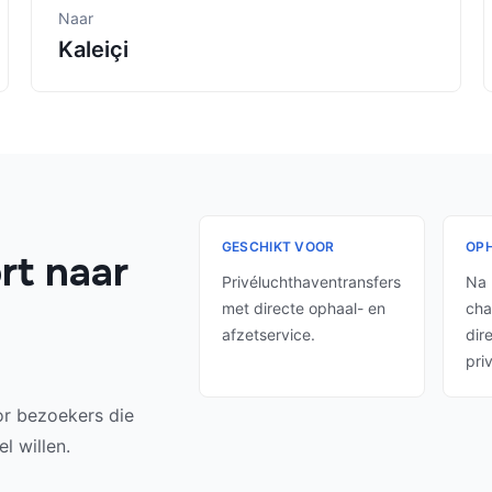
Naar
Kaleiçi
GESCHIKT VOOR
OPH
rt naar
Privéluchthaventransfers
Na 
met directe ophaal- en
cha
afzetservice.
dir
pri
oor bezoekers die
l willen.