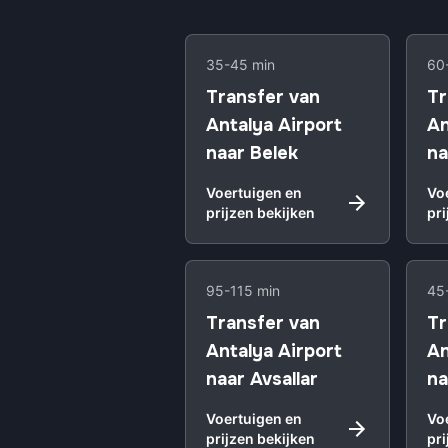
35-45 min
60
Transfer van
Tr
Antalya Airport
An
naar Belek
na
Voertuigen en
Vo
prijzen bekijken
pri
95-115 min
45
Transfer van
Tr
Antalya Airport
An
naar Avsallar
na
Voertuigen en
Vo
prijzen bekijken
pri