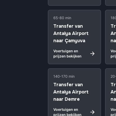
65-80 min
18
Transfer van
Tr
Antalya Airport
An
naar Çamyuva
na
Voertuigen en
Vo
prijzen bekijken
pri
140-170 min
20
Transfer van
Tr
Antalya Airport
An
naar Demre
na
Voertuigen en
Vo
prijzen bekijken
pri