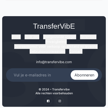
TransferVibE
Home
Over ons
Veelgestelde vragen
Recensies
Privacybeleid
Overeenkomst voor verkoop op afstand en levering
Gebruiksvoorwaarden
Contact
info@transfervibe.com
Abonneren
© 2024 – Transfervibe
Alle rechten voorbehouden