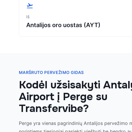
Iš
Antalijos oro uostas (AYT)
MARŠRUTO PERVEŽIMO GIDAS
Kodėl užsisakyti Anta
Airport į Perge su
Transfervibe?
Perge yra vienas pagrindinių Antalijos pervežimo 
norintiems tiesiogiai pasiekti viešbutį be bendro 