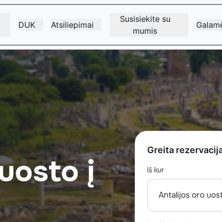
Susisiekite su
DUK
Atsiliepimai
Galamē
mumis
š
Greita rezervacij
uosto į
Iš kur