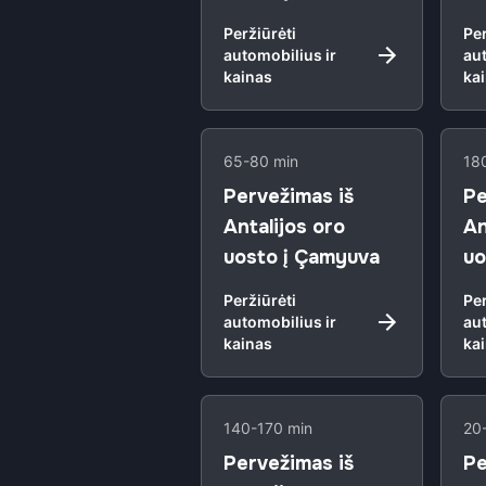
Peržiūrėti
Per
automobilius ir
aut
kainas
ka
65-80 min
18
Pervežimas iš
Pe
Antalijos oro
An
uosto į Çamyuva
uo
Peržiūrėti
Per
automobilius ir
aut
kainas
ka
140-170 min
20
Pervežimas iš
Pe