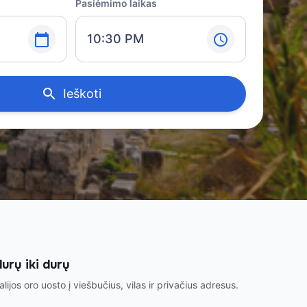
Pasiėmimo laikas
10:30 PM
Ieškoti
urų iki durų
lijos oro uosto į viešbučius, vilas ir privačius adresus.