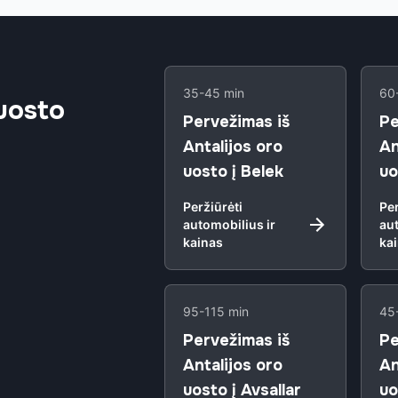
35-45 min
60
 uosto
Pervežimas iš
Pe
Antalijos oro
An
uosto į Belek
uo
Peržiūrėti
Per
automobilius ir
aut
kainas
ka
95-115 min
45
Pervežimas iš
Pe
Antalijos oro
An
uosto į Avsallar
uo