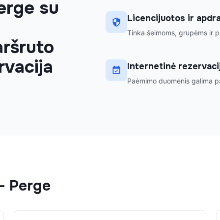
Perge su
Licencijuotos ir apd
Tinka šeimoms, grupėms ir po
aršruto
rvacija
Internetinė rezervacij
Paėmimo duomenis galima pat
-
Perge