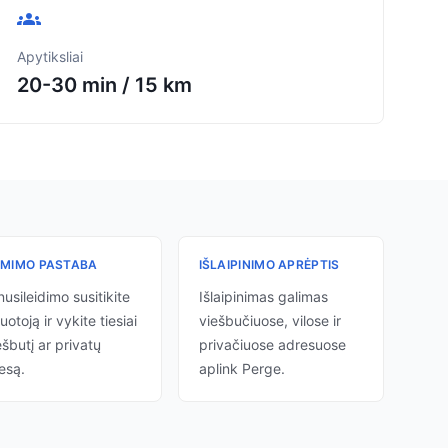
Apytiksliai
20-30 min
/
15 km
ĖMIMO PASTABA
IŠLAIPINIMO APRĖPTIS
nusileidimo susitikite
Išlaipinimas galimas
uotoją ir vykite tiesiai
viešbučiuose, vilose ir
ešbutį ar privatų
privačiuose adresuose
esą.
aplink Perge.