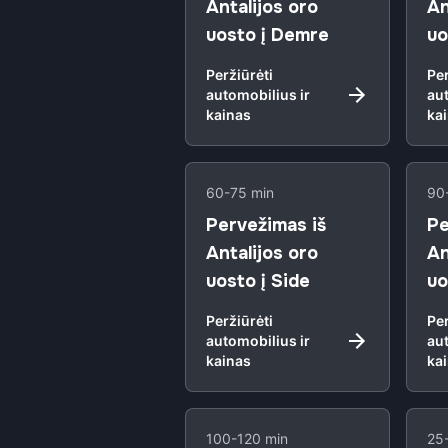
Antalijos oro
An
uosto į Demre
uo
Peržiūrėti
Per
automobilius ir
aut
kainas
ka
60-75 min
90
Pervežimas iš
Pe
Antalijos oro
An
uosto į Side
uo
Peržiūrėti
Per
automobilius ir
aut
kainas
ka
100-120 min
25