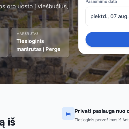
Pasiėmimo data
os oro uosto į viešbučius,
piektd., 07 aug.
MARŠRUTAS
Tiesioginis
maršrutas į Perge
Privati paslauga nuo d
ą iš
Tiesioginis pervežimas iš Anta