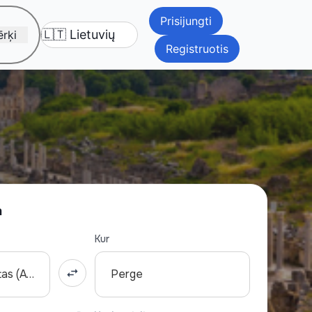
Prisijungti
rķi
Registruotis
a
Kur
Antalijos oro uostas (AYT)
Perge