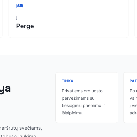
Į
Perge
TINKA
PA
lya
Privatiems oro uosto
Po 
pervežimams su
vair
tiesioginiu paėmimu ir
į vi
išlaipinimu.
adr
maršrutų svečiams,
autobuso laukimo.