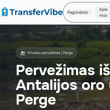
Apie
Pagrindinis
mus
Privatus pervežimas į Perge
Pervežimas i
Antalijos oro 
Perge