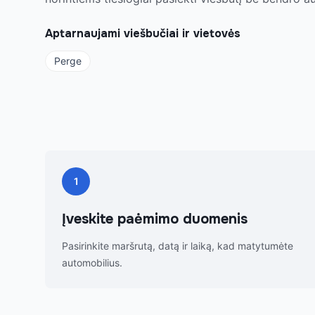
Aptarnaujami viešbučiai ir vietovės
Perge
1
Įveskite paėmimo duomenis
Pasirinkite maršrutą, datą ir laiką, kad matytumėte
automobilius.