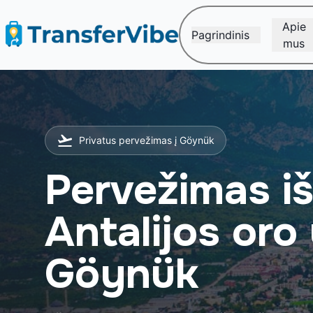
Apie
Pagrindinis
mus
Privatus pervežimas į Göynük
Pervežimas i
Antalijos oro 
Göynük