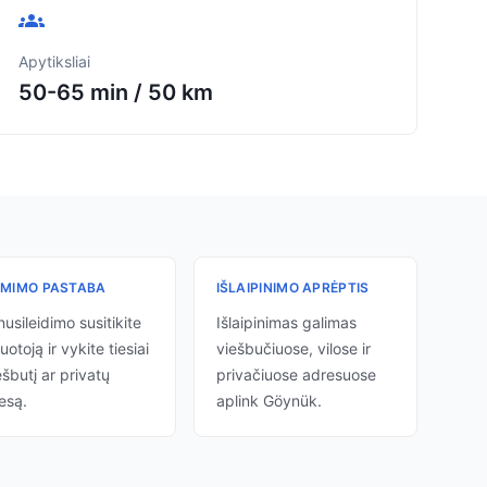
Apytiksliai
50-65 min
/
50 km
ĖMIMO PASTABA
IŠLAIPINIMO APRĖPTIS
nusileidimo susitikite
Išlaipinimas galimas
uotoją ir vykite tiesiai
viešbučiuose, vilose ir
ešbutį ar privatų
privačiuose adresuose
esą.
aplink Göynük.