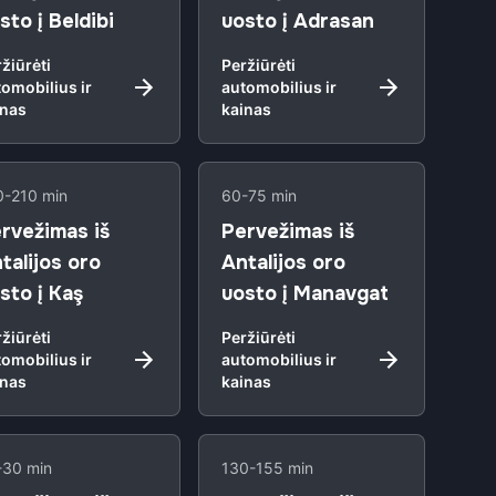
sto į Beldibi
uosto į Adrasan
žiūrėti
Peržiūrėti
omobilius ir
automobilius ir
inas
kainas
0-210 min
60-75 min
rvežimas iš
Pervežimas iš
talijos oro
Antalijos oro
sto į Kaş
uosto į Manavgat
žiūrėti
Peržiūrėti
omobilius ir
automobilius ir
inas
kainas
-30 min
130-155 min