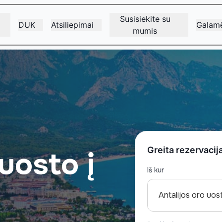
Susisiekite su
DUK
Atsiliepimai
Galamē
mumis
š
Greita rezervacij
uosto į
Iš kur