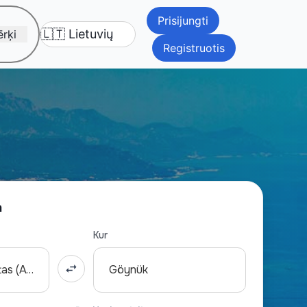
Prisijungti
rķi
Registruotis
a
Kur
Antalijos oro uostas (AYT)
Göynük