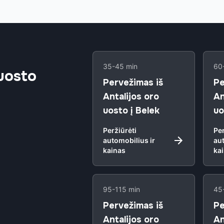
35-45 min
60
 uosto
Pervežimas iš
Pe
Antalijos oro
An
uosto į Belek
uo
Peržiūrėti
Per
automobilius ir
aut
kainas
ka
95-115 min
45
Pervežimas iš
Pe
Antalijos oro
An