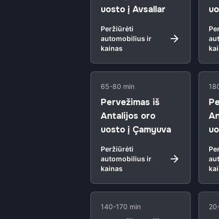
uosto į Avsallar
uo
Peržiūrėti
Per
automobilius ir
aut
kainas
ka
65-80 min
18
Pervežimas iš
Pe
Antalijos oro
An
uosto į Çamyuva
uo
Peržiūrėti
Per
automobilius ir
aut
kainas
ka
140-170 min
20