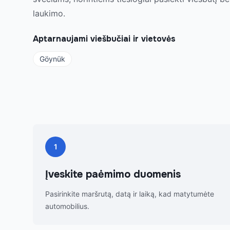
laukimo.
Aptarnaujami viešbučiai ir vietovės
Göynük
1
Įveskite paėmimo duomenis
Pasirinkite maršrutą, datą ir laiką, kad matytumėte
automobilius.