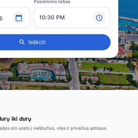
Pasiėmimo laikas
g.
10:30 PM
Ieškoti
urų iki durų
lijos oro uosto į viešbučius, vilas ir privačius adresus.