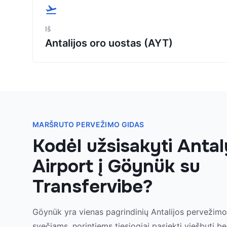
Iš
Antalijos oro uostas (AYT)
MARŠRUTO PERVEŽIMO GIDAS
Kodėl užsisakyti Anta
Airport į Göynük su
Transfervibe?
Göynük yra vienas pagrindinių Antalijos pervežim
svečiams, norintiems tiesiogiai pasiekti viešbutį 