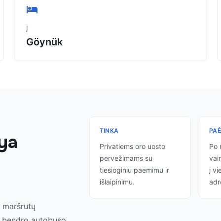
Į
Göynük
TINKA
PA
lya
Privatiems oro uosto
Po 
pervežimams su
vair
tiesioginiu paėmimu ir
į vi
išlaipinimu.
adr
o maršrutų
be bendro autobuso