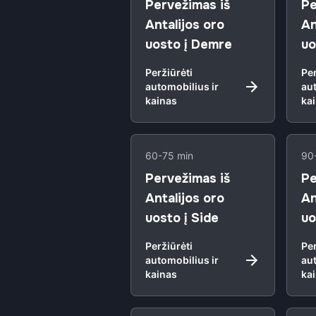
Pervežimas iš
Pe
Antalijos oro
An
uosto į Demre
uo
Peržiūrėti
Per
automobilius ir
aut
kainas
ka
60-75 min
90
Pervežimas iš
Pe
Antalijos oro
An
uosto į Side
uo
Peržiūrėti
Per
automobilius ir
aut
kainas
ka