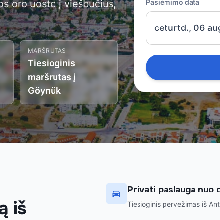
os oro uosto į viešbučius,
Pasiėmimo data
ceturtd., 06 au
MARŠRUTAS
Tiesioginis
maršrutas į
Göynük
Privati paslauga nuo d
ą iš
Tiesioginis pervežimas iš Anta