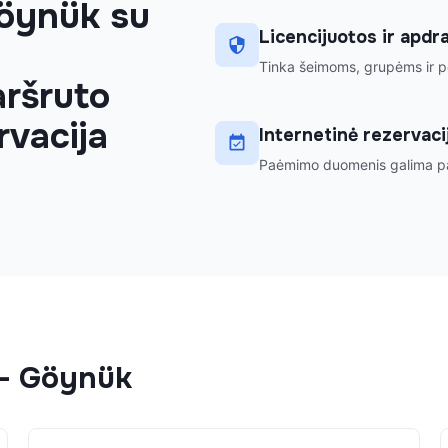
Göynük su
Licencijuotos ir apd
Tinka šeimoms, grupėms ir po
aršruto
rvacija
Internetinė rezervacij
Paėmimo duomenis galima pat
-
Göynük