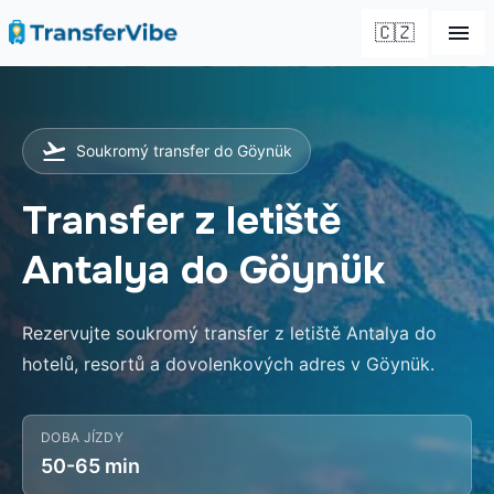
🇨🇿
Soukromý transfer do Göynük
Transfer z letiště
Antalya do Göynük
Rezervujte soukromý transfer z letiště Antalya do
hotelů, resortů a dovolenkových adres v Göynük.
DOBA JÍZDY
50-65 min