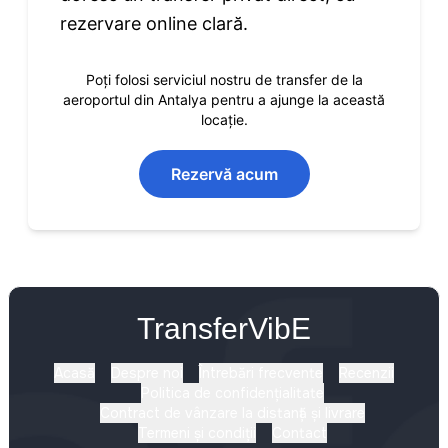
rezervare online clară.
Poți folosi serviciul nostru de transfer de la
aeroportul din Antalya pentru a ajunge la această
locație.
Rezervă acum
TransferVibE
Acasă
Despre noi
Întrebări frecvente
Recenzii
Politica de confidențialitate
Contract de vânzare la distanță și livrare
Termeni și condiții
Contact