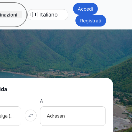
Accedi
inazioni
Registrati
ida
A
Aeroporto di Antalya (AYT)
Adrasan