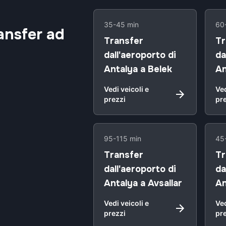
35-45 min
60
ansfer ad
Transfer
Tr
dall'aeroporto di
da
Antalya a Belek
An
Vedi veicoli e
Ved
prezzi
pr
95-115 min
45
Transfer
Tr
dall'aeroporto di
da
Antalya a Avsallar
An
Vedi veicoli e
Ved
prezzi
pr