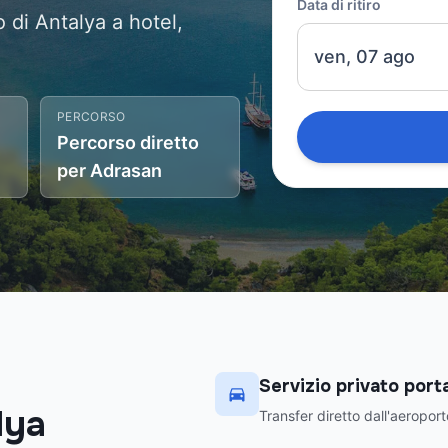
Data di ritiro
o di Antalya a hotel,
ven, 07 ago
PERCORSO
Percorso diretto
per Adrasan
Servizio privato port
lya
Transfer diretto dall'aeroporto 