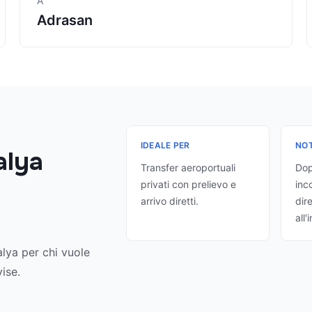
A
Adrasan
IDEALE PER
NOT
alya
Transfer aeroportuali
Dop
privati con prelievo e
inco
arrivo diretti.
dir
all'
alya per chi vuole
ise.