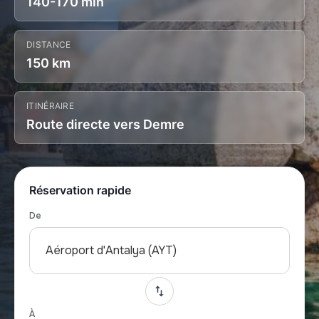
140-170 min
DISTANCE
150 km
ITINÉRAIRE
Route directe vers Demre
Réservation rapide
De
Aéroport d'Antalya (AYT)
À