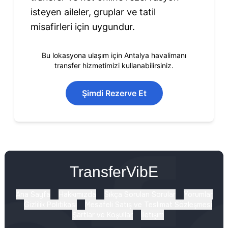
isteyen aileler, gruplar ve tatil
misafirleri için uygundur.
Bu lokasyona ulaşım için Antalya havalimanı
transfer hizmetimizi kullanabilirsiniz.
Şimdi Rezerve Et
TransferVibE
Ana Sayfa
Hakkımızda
Sıkça Sorulan Sorular
Yorumlar
Gizlilik Politikası
Mesafeli Satış ve Teslimat Sözleşmesi
Şartlar ve Koşullar
İletişim