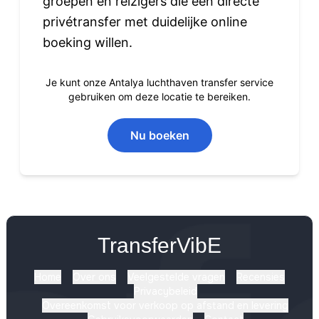
groepen en reizigers die een directe
privétransfer met duidelijke online
boeking willen.
Je kunt onze Antalya luchthaven transfer service
gebruiken om deze locatie te bereiken.
Nu boeken
TransferVibE
Home
Over ons
Veelgestelde vragen
Recensies
Privacybeleid
Overeenkomst voor verkoop op afstand en levering