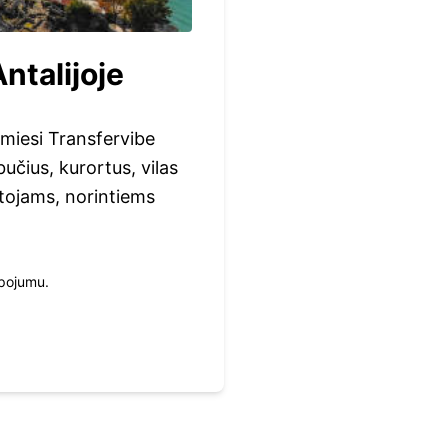
ntalijoje
amiesi Transfervibe
učius, kurortus, vilas
utojams, norintiems
lpojumu.