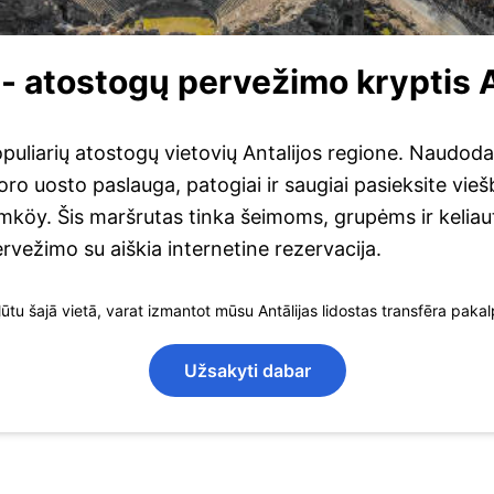
 atostogų pervežimo kryptis A
puliarių atostogų vietovių Antalijos regione. Naudod
oro uosto paslauga, patogiai ir saugiai pasieksite viešb
umköy. Šis maršrutas tinka šeimoms, grupėms ir kelia
ervežimo su aiškia internetine rezervacija.
ļūtu šajā vietā, varat izmantot mūsu Antālijas lidostas transfēra paka
Užsakyti dabar