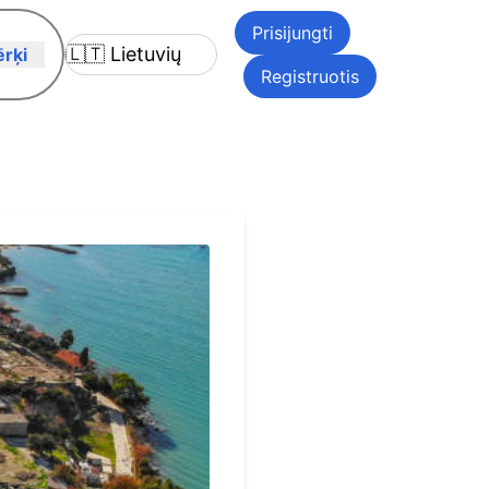
Prisijungti
rķi
Registruotis