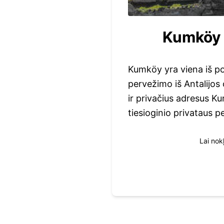
Kumköy -
Kumköy yra viena iš po
pervežimo iš Antalijos 
ir privačius adresus K
tiesioginio privataus p
Lai nok