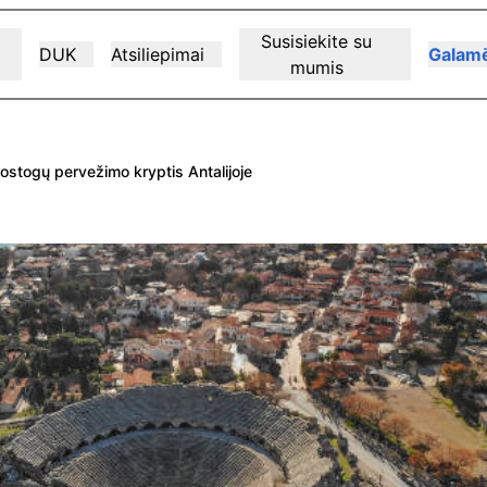
Susisiekite su
DUK
Atsiliepimai
Galamē
mumis
ostogų pervežimo kryptis Antalijoje