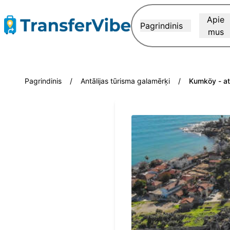
Apie
Pagrindinis
mus
Pagrindinis
/
Antālijas tūrisma galamērķi
/
Kumköy - at