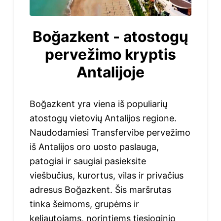
Boğazkent - atostogų
pervežimo kryptis
Antalijoje
Boğazkent yra viena iš populiarių
atostogų vietovių Antalijos regione.
Naudodamiesi Transfervibe pervežimo
iš Antalijos oro uosto paslauga,
patogiai ir saugiai pasieksite
viešbučius, kurortus, vilas ir privačius
adresus Boğazkent. Šis maršrutas
tinka šeimoms, grupėms ir
keliautojams, norintiems tiesioginio