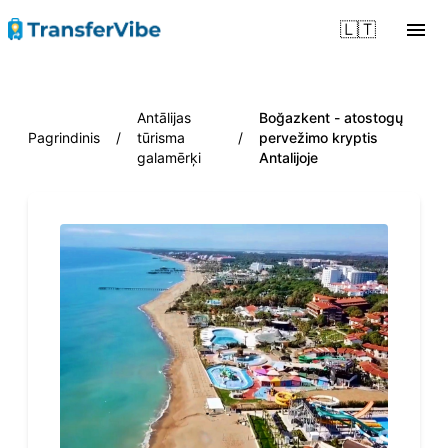
🇱🇹
Antālijas
Boğazkent - atostogų
Pagrindinis
/
tūrisma
/
pervežimo kryptis
galamērķi
Antalijoje