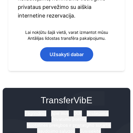
privataus pervežimo su aiškia
internetine rezervacija.
Lai nokļūtu šajā vietā, varat izmantot mūsu
Antālijas lidostas transfēra pakalpojumu.
Užsakyti dabar
TransferVibE
Pagrindinis
Apie mus
DUK
Atsiliepimai
Privatumo politika
Nuotolinės prekybos ir pristatymo sutartis
Naudojimo sąlygos
Susisiekite