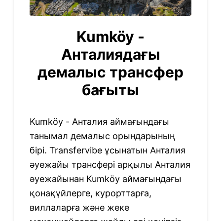
Kumköy -
Анталиядағы
демалыс трансфер
бағыты
Kumköy - Анталия аймағындағы
танымал демалыс орындарының
бірі. Transfervibe ұсынатын Анталия
әуежайы трансфері арқылы Анталия
әуежайынан Kumköy аймағындағы
қонақүйлерге, курорттарға,
виллаларға және жеке