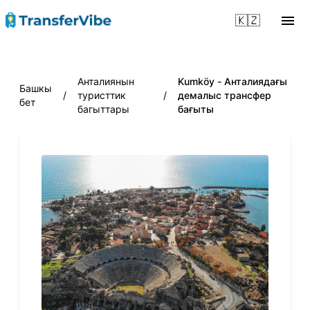
🇰🇿
Анталиянын
Kumköy - Анталиядағы
Башкы
/
туристтик
/
демалыс трансфер
бет
багыттары
бағыты