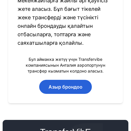
мекенжайларға жайлы әрі қауіпсіз
жете аласыз. Бұл бағыт тікелей
жеке трансферді және түсінікті
онлайн брондауды қалайтын
отбасыларға, топтарға және
саяхатшыларға қолайлы.
Бул аймакка жетүү үчүн Transfervibe
компаниясынын Анталия аэропортунун
трансфер кызматын колдоно аласыз.
Азыр брондоо