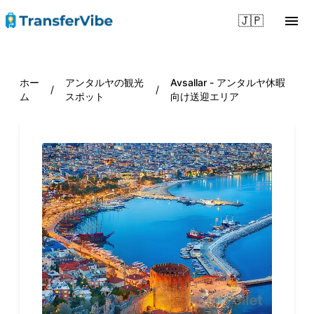
🇯🇵
ホー
アンタルヤの観光
Avsallar - アンタルヤ休暇
/
/
ム
スポット
向け送迎エリア